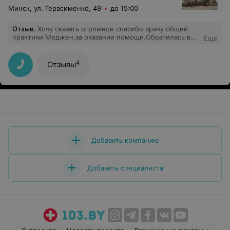
Минск, ул. Герасименко, 49
до 15:00
Отзыв
.
Хочу сказать огромное спасибо врачу общей
практики Меджен,за оказание помощи.Обратилась в
Еще
поликлинику к дежурному врачу с очень высоким
давлением.Очень быстро,грамотно врач назначила
обследование.Не выходя из кабинета сделали
4
Отзывы
кардиограмму, сделали уколы под наблюдением
врача.Спасибо огромное мед.персоналу,кто оказывал
мне помощь.Назначила лечение и подробное
обследование. Огромное Всем спасибо и здоровья.
Добавить компанию
Добавить специалиста