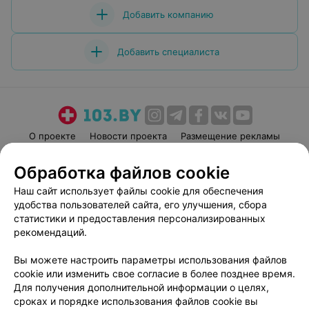
Добавить компанию
Добавить специалиста
О проекте
Новости проекта
Размещение рекламы
Медицинский маркетинг
Публичный договор
Обработка файлов cookie
Пользовательское соглашение
Способы оплаты
Наш сайт использует файлы cookie для обеспечения
Вакансии
Партнеры
удобства пользователей сайта, его улучшения, сбора
Написать руководителю 103.by
статистики и предоставления персонализированных
рекомендаций.
Написать в поддержку
Персональные настройки cookie
Вы можете настроить параметры использования файлов
Обработка персональных данных
cookie или изменить свое согласие в более позднее время.
Для получения дополнительной информации о целях,
сроках и порядке использования файлов cookie вы