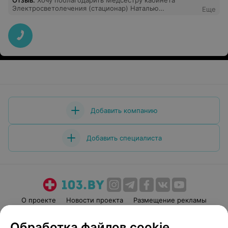
Отзыв
.
Хочу поблагодарить Медсестру кабинета
Электросветолечения (стационар) Наталью
Еще
Николаевну за добросовестную работу, за прекрасное
общение с каждым пациентом, за милую улыбку, за
тёплую энергетику! Каждый раз, придя к ней в кабинет
на процедуру, я слышала как она мило беседует с
пациентами, подбодрит мужчин в возрасте (которые
падают духом), пошутит, а с женщинами (в том числе и
со мной) приятно поговорит. А как она всё быстро
делает! Успевает и писать, и включать/выключать
аппараты (никогда не приходилось ждать долго).
Трудится Наталья добросовестно, быстро,
профессионально! Уважаемое руководство больницы,
будьте добры, поощрите Наталью Николаевну
Добавить компанию
премией. Спасибо за такого замечательного
сотрудника! Всем здоровья!
Добавить специалиста
О проекте
Новости проекта
Размещение рекламы
Медицинский маркетинг
Публичный договор
Обработка файлов cookie