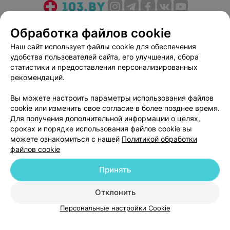
О проекте
Новости проекта
Размещение рекламы
Обработка файлов cookie
Медицинский маркетинг
Публичный договор
Наш сайт использует файлы cookie для обеспечения
Пользовательское соглашение
Способы оплаты
удобства пользователей сайта, его улучшения, сбора
Вакансии
Партнеры
статистики и предоставления персонализированных
рекомендаций.
Написать руководителю 103.by
Написать в поддержку
Вы можете настроить параметры использования файлов
cookie или изменить свое согласие в более позднее время.
Персональные настройки cookie
Для получения дополнительной информации о целях,
Обработка персональных данных
сроках и порядке использования файлов cookie вы
можете ознакомиться с нашей
Политикой обработки
файлов cookie
Принять
Отклонить
© 2026 ООО «Артокс Лаб», УНП 191700409
| 220012, Республика Беларусь,
г. Минск, улица Толбухина, 2, пом. 16 | help@103.by
Персональные настройки Cookie
Служба поддержки
+375 291212755