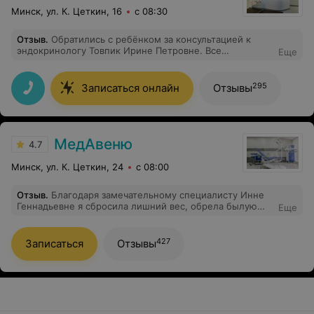
Минск, ул. К. Цеткин, 16
с 08:30
Отзыв
.
Обратились с ребёнком за консультацией к
эндокринологу Товпик Ирине Петровне. Все
Еще
объяснила, рассказала, назначила лечение. Лечимся,
через месяц придем повторно. Вблизи медцентра
стоянки свободной для автомобиля в 9.30 утра не
295
Записаться онлайн
Отзывы
было.
МедАвеню
4.7
Минск, ул. К. Цеткин, 24
с 08:00
Отзыв
.
Благодаря замечательному специалисту Инне
Геннадьевне я сбросила лишний вес, обрела былую
Еще
молодость и стройность, настроение и уверенность в
себе. Спасибо, замечательный доктор! Елизавета.
427
Записаться
Отзывы