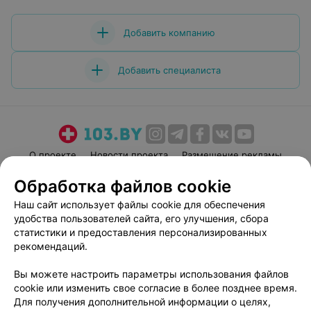
Добавить компанию
Добавить специалиста
О проекте
Новости проекта
Размещение рекламы
Медицинский маркетинг
Публичный договор
Обработка файлов cookie
Пользовательское соглашение
Способы оплаты
Наш сайт использует файлы cookie для обеспечения
Вакансии
Партнеры
удобства пользователей сайта, его улучшения, сбора
статистики и предоставления персонализированных
Написать руководителю 103.by
рекомендаций.
Написать в поддержку
Персональные настройки cookie
Вы можете настроить параметры использования файлов
cookie или изменить свое согласие в более позднее время.
Обработка персональных данных
Для получения дополнительной информации о целях,