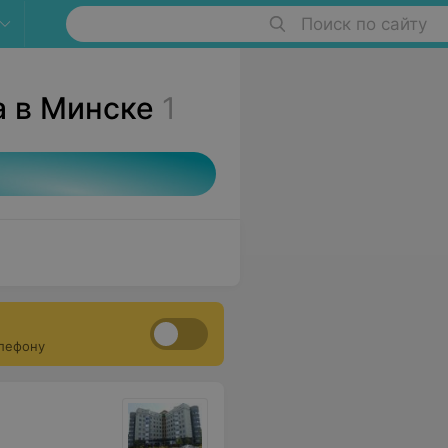
Поиск по сайту
а в Минске
1
елефону