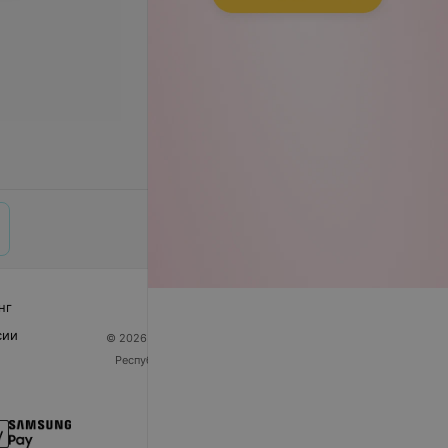
нг
сии
© 2026 ООО «Артокс Лаб», УНП 191700409
| 220012,
Республика Беларусь, г. Минск, улица Толбухина, 2,
пом. 16 | help@103.by
Служба поддержки
+375 291212755