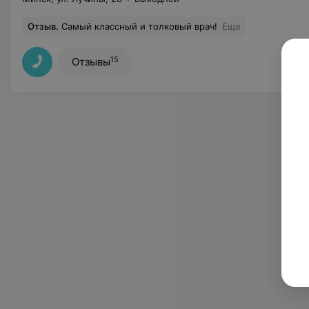
Отзыв
.
Самый классный и толковый врач!
Еще
15
Отзывы