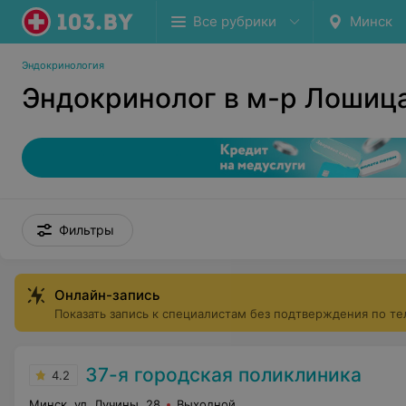
Все рубрики
Минск
Эндокринология
Эндокринолог в м-р Лошиц
Фильтры
Онлайн-запись
Показать запись к специалистам без подтверждения по т
37-я городская поликлиника
4.2
Минск, ул. Лучины, 28
Выходной