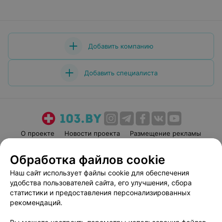
Добавить компанию
Добавить специалиста
О проекте
Новости проекта
Размещение рекламы
Медицинский маркетинг
Публичный договор
Обработка файлов cookie
Пользовательское соглашение
Способы оплаты
Наш сайт использует файлы cookie для обеспечения
Вакансии
Партнеры
удобства пользователей сайта, его улучшения, сбора
Написать руководителю 103.by
статистики и предоставления персонализированных
рекомендаций.
Написать в поддержку
Персональные настройки cookie