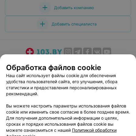
Добавить компанию
Добавить специалиста
О проекте
Новости проекта
Размещение рекламы
Обработка файлов cookie
Медицинский маркетинг
Публичный договор
Наш сайт использует файлы cookie для обеспечения
Пользовательское соглашение
Способы оплаты
удобства пользователей сайта, его улучшения, сбора
Вакансии
Партнеры
статистики и предоставления персонализированных
рекомендаций.
Написать руководителю 103.by
Написать в поддержку
Вы можете настроить параметры использования файлов
cookie или изменить свое согласие в более позднее время.
Персональные настройки cookie
Для получения дополнительной информации о целях,
Обработка персональных данных
сроках и порядке использования файлов cookie вы
можете ознакомиться с нашей
Политикой обработки