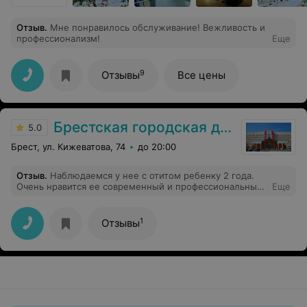
Отзыв
.
Мне понравилось обслуживание! Вежливость и
профессионализм!
Еще
9
Отзывы
Все цены
Брестская городская детская поликлиника №1
5.0
Брест, ул. Кижеватова, 74
до 20:00
Отзыв
.
Наблюдаемся у нее с отитом ребенку 2 года.
Очень нравится ее современный и профессиональный
Еще
подход. Доктор внятно и очень понятно объясняет, и
всегда, что не мало важно - убедительно, никогда не
откажет в приеме без записи. Всем всегда ее советую,
1
Отзывы
жаль только принимает у нас в поликлинике.
Спокойная и уверенная в себе. Писать можно много
хорошего, но не буду, а то еще уведут в другую
поликлинику самое важное, что ребенку становится
лучше и к доктору она бежит с радостью