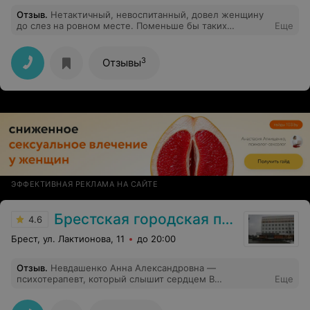
Отзыв
.
Нетактичный, невоспитанный, довел женщину
до слез на ровном месте. Поменьше бы таких
Еще
представителей в медицине
3
Отзывы
ЭФФЕКТИВНАЯ РЕКЛАМА НА САЙТЕ
Брестская городская поликлиника № 6
4.6
Брест, ул. Лактионова, 11
до 20:00
Отзыв
.
Невдашенко Анна Александровна —
психотерапевт, который слышит сердцем В
Еще
современном мире, полном стрессов и тревог, найти
«своего» специалиста — это настоящее везение. И