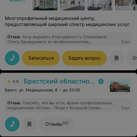
Многопрофильный медицинский центр,
предоставляющий широкий спектр медицинских услуг.
Отзыв
.
Хочу выразить благодарность Олехновичу
Олегу Эдуардовичу за профессионализм,
Еще
внимательность и чуткое отношение .
Записаться
Задать вопрос
О
Брестский областной онкологический диспансер
4.6
Брест, ул. Медицинская, 6
до 20:00
Отзыв
.
Спасибо, что вы есть, врачи-профессионалы,
медицинские сёстры - Люди с большой буквы.
Еще
Огромную благодарность выражаю слаженному
коллективу врачей 5 хирургического отделения,
отделения анестезиологии и реанимации. Особая
103
Отзывы
благодарность лечащему врачу Вабищевичу Алексею
Васильевичу. Спасибо за Ваш труд и человечность.