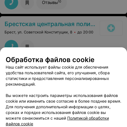
если вы ищете не просто консультацию, а безопасное
10
Отзывы
пространство, где царят безусловное принятие и
глубокое понимание, вам обязательно стоит
познакомиться с Невдашенко Анной Александровной.
Анна Александровна — это удивительный пример
Брестская центральная поликлиника
гармонии академических знаний и природной эмпатии.
Это специалист, который не просто владеет
Брест, ул. Советской Конституции, 8
до 20:00
передовыми методиками психотерапии, но и обладает
редким даром располагать к себе с первой минуты
общения.
Обработка файлов cookie
Брестский областной противотуберкулезный диспансер
Наш сайт использует файлы cookie для обеспечения
удобства пользователей сайта, его улучшения, сбора
Брест, ул. Медицинская, 9
статистики и предоставления персонализированных
рекомендаций.
1
Отзывы
Вы можете настроить параметры использования файлов
cookie или изменить свое согласие в более позднее время.
Для получения дополнительной информации о целях,
сроках и порядке использования файлов cookie вы
можете ознакомиться с нашей
Политикой обработки
файлов cookie