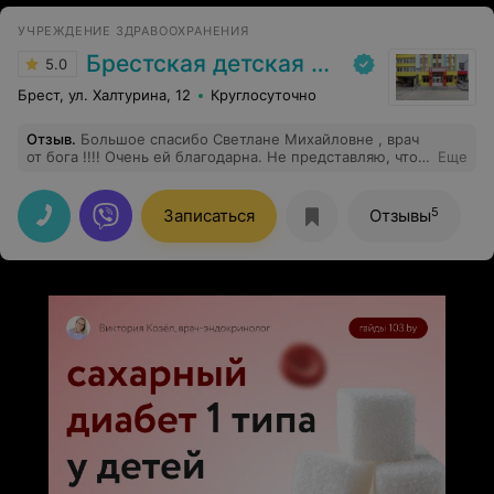
УЧРЕЖДЕНИЕ ЗДРАВООХРАНЕНИЯ
Брестская детская областная больница
5.0
Брест, ул. Халтурина, 12
Круглосуточно
Отзыв
.
Большое спасибо Светлане Михайловне , врач
от бога !!!! Очень ей благодарна. Не представляю, что
Еще
бы могло случиться с моим ребенком,если не попала
бы к ней.
5
Записаться
Отзывы