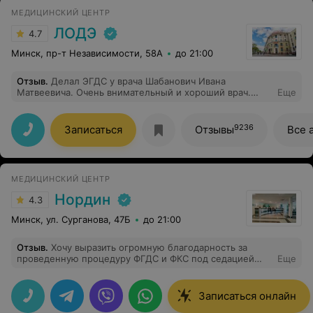
МЕДИЦИНСКИЙ ЦЕНТР
ЛОДЭ
4.7
Минск, пр-т Независимости, 58А
до 21:00
Отзыв
.
Делал ЭГДС у врача Шабанович Ивана
Матвеевича. Очень внимательный и хороший врач.
Еще
Остался всем доволен, хоть сама процедура и не
приятная.
9236
Записаться
Отзывы
Все 
МЕДИЦИНСКИЙ ЦЕНТР
Нордин
4.3
Минск, ул. Сурганова, 47Б
до 21:00
Отзыв
.
Хочу выразить огромную благодарность за
проведенную процедуру ФГДС и ФКС под седацией
Еще
врачу эндоскописту Гордей Наталье Яковлевне и её
команде профессионалов (врачу-анестезиологу
Романчук С.И., медсестрам). Всё прошло на высшем
Записаться онлайн
уровне. Сказать, что я волновалась и переживала, это