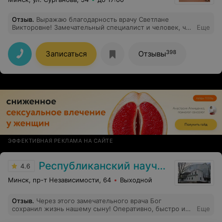
Отзыв
.
Выражаю благодарность врачу Светлане
Викторовне! Замечательный специалист и человек, что
Еще
немаловажно. Была на приеме - впечатления только
положительные.
398
Записаться
Отзывы
ЭФФЕКТИВНАЯ РЕКЛАМА НА САЙТЕ
Республиканский научно-практический центр детской хирургии
4.6
Минск, пр-т Независимости, 64
Выходной
Отзыв
.
Через этого замечательного врача Бог
сохранил жизнь нашему сыну! Оперативно, быстро и
Еще
профессионально извлекли инородное тело без