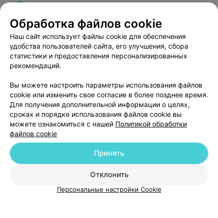
повреждений! Слава Богу, что есть у нас в стране
такие врачи!!!
17
Отзывы
Обработка файлов cookie
Наш сайт использует файлы cookie для обеспечения
удобства пользователей сайта, его улучшения, сбора
Минский онкологический центр
статистики и предоставления персонализированных
Минск, пр-т Независимости, 64
Выходной
рекомендаций.
Вы можете настроить параметры использования файлов
cookie или изменить свое согласие в более позднее время.
Для получения дополнительной информации о целях,
сроках и порядке использования файлов cookie вы
можете ознакомиться с нашей
Политикой обработки
файлов cookie
Принять
Добавить компанию
Отклонить
Добавить специалиста
Персональные настройки Cookie