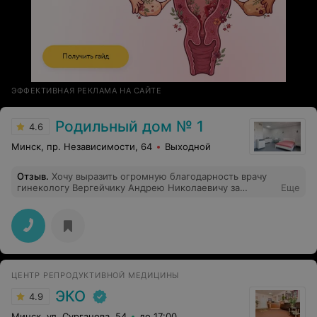
ЭФФЕКТИВНАЯ РЕКЛАМА НА САЙТЕ
Родильный дом № 1
4.6
Минск, пр. Независимости, 64
Выходной
Отзыв
.
Хочу выразить огромную благодарность врачу
гинекологу Вергейчику Андрею Николаевичу за
Еще
проведенную операцию 10.03.2025 г. на высоком
профессиональном уровне и заботливое и
внимательное отношение на послеоперационном
периоде. Он не только опытный врач, знающий свое
дело, но и очень отзывчивый, чуткий и внимательный
человек.
ЦЕНТР РЕПРОДУКТИВНОЙ МЕДИЦИНЫ
ЭКО
4.9
Минск, ул. Сурганова, 54
до 17:00