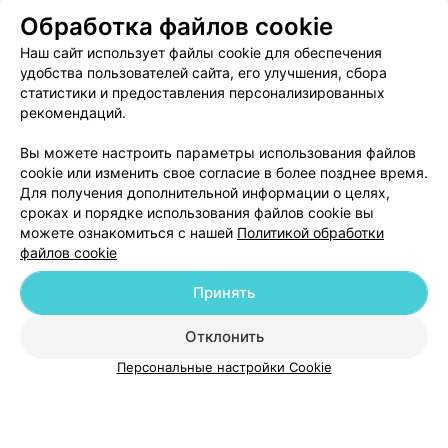
Обработка файлов cookie
ЭФФЕКТИВНАЯ РЕКЛАМА НА САЙТЕ
Наш сайт использует файлы cookie для обеспечения
удобства пользователей сайта, его улучшения, сбора
статистики и предоставления персонализированных
рекомендаций.
Вы можете настроить параметры использования файлов
Добавить компанию
cookie или изменить свое согласие в более позднее время.
Для получения дополнительной информации о целях,
сроках и порядке использования файлов cookie вы
Добавить специалиста
можете ознакомиться с нашей
Политикой обработки
файлов cookie
Принять
Отклонить
О проекте
Новости проекта
Размещение рекламы
Персональные настройки Cookie
Медицинский маркетинг
Публичный договор
Пользовательское соглашение
Способы оплаты
Вакансии
Партнеры