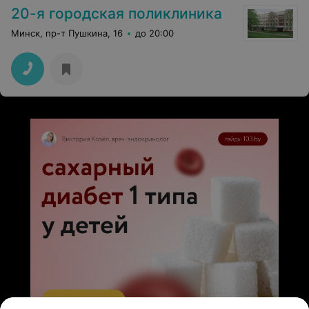
не актуально. Ведь порой совсем не знаешь, сколько
20-я городская поликлиника
наличными брать на приём, приходиться бегать в
поисках обменника... Удачи в развитии этому центру. С
Минск, пр-т Пушкина, 16
до 20:00
уважением.