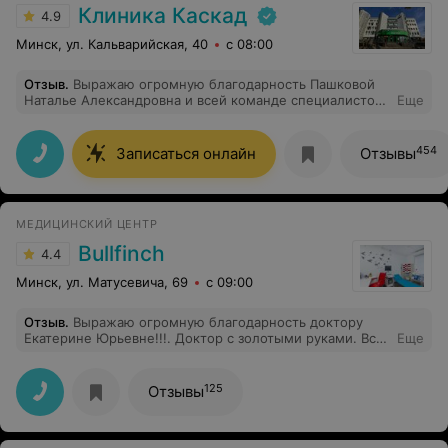
Клиника Каскад
4.9
Минск, ул. Кальварийская, 40
с 08:00
Отзыв
.
Выражаю огромную благодарность Пашковой
Наталье Александровна и всей команде специалистов
Еще
за проведенную процедуру колоноскопии под
седацией! Всё прошло на высшем уровне! Все были
внимательны и добры ко мне! Рекомендую обращаться
454
Записаться онлайн
Отзывы
в данную клинику!
МЕДИЦИНСКИЙ ЦЕНТР
Bullfinch
4.4
Минск, ул. Матусевича, 69
с 09:00
Отзыв
.
Выражаю огромную благодарность доктору
Екатерине Юрьевне!!!. Доктор с золотыми руками. Всё
Еще
ооччеееньь аккуратненько, профессионально. Это
единственный доктор, у которого мой малыш совсем
не боялся лечить зубки. Единственный минус, надеюсь
125
Отзывы
он скоро будет исправлен, это НЕВОЗМОЖНОСТЬ
рассчитаться за услуги карточкой. Принимают только
наличные деньги, что в наше время уже практически