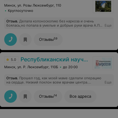
Минск, ул. Розы Люксембург, 110
Круглосуточно
Отзыв
.
Делала колоноскопию без наркоза и очень
боялась,но попала в умелые и добрые руки врача А.П.и
Еще
её помощницы,к сожалению не спросила имя ,и очень
им благодарна за их профессионализм .Выражаю им
свою признательность и желаю всего самого
59
Отзывы
хорошего в жизни.
Республиканский научно-практический центр «Кардиология»
5.0
Минск, ул. Р. Люксембург, 110Б
до 20:00
Отзыв
.
Прошел год, как моей маме сделали операцию
на сердце. Низкий поклон всем врачам центра.
Еще
Операция прошла хорошо, но восстановление было
очень тяжелым по ряду причин: возраст,
сопутствующие заболевания. Маме провели две
14
Отзывы
Все адреса
операции, и после второй ей посчастливилось попасть
в палату врача Чернова Юрия Михайловича. Это врач
от Бога! С ним легко, спокойно и понятно. Он очень
грамотный и ответственный доктор; Замечательный
человек! Огромная Вам благодарность, за годы жизни