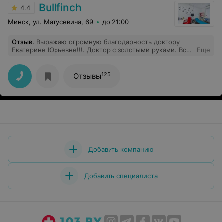
Bullfinch
4.4
Минск, ул. Матусевича, 69
до 21:00
Отзыв
.
Выражаю огромную благодарность доктору
Екатерине Юрьевне!!!. Доктор с золотыми руками. Всё
Еще
ооччеееньь аккуратненько, профессионально. Это
единственный доктор, у которого мой малыш совсем
не боялся лечить зубки. Единственный минус, надеюсь
125
Отзывы
он скоро будет исправлен, это НЕВОЗМОЖНОСТЬ
рассчитаться за услуги карточкой. Принимают только
наличные деньги, что в наше время уже практически
не актуально. Ведь порой совсем не знаешь, сколько
наличными брать на приём, приходиться бегать в
поисках обменника... Удачи в развитии этому центру. С
уважением.
Добавить компанию
Добавить специалиста