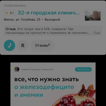
ПОЛИКЛИНИКА
32-я городская клиническая поликлиника
4.1
Минск, ул. Голубева, 25
Выходной
Отзыв
.
Это лучше чем в 508, поверьте! Там
пенсионеры не пропустят к терминалу за талончиком,
Еще
стоят на улице и создают очередь с 5 утра. Их тоже
понять можно, бояться до 9.30 не успеть сдать
анализы.Как предложение продлите время сдачи
8
Отзывы
анализов, сделайте для пенсионеров отдельный
кабинет или указывайте время прихода на анализы с 10
до 11. На работу не успеваешь. Врачи все очень
хорошие и отзывчивые.