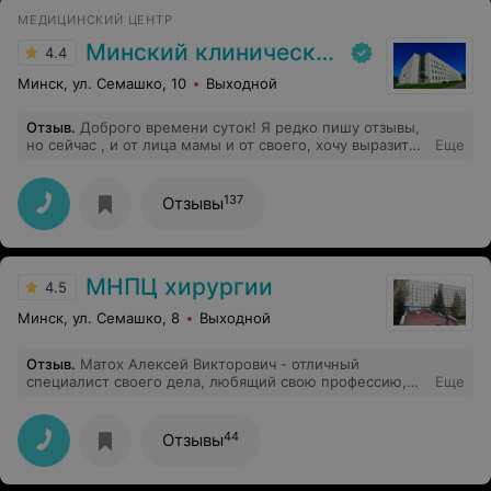
МЕДИЦИНСКИЙ ЦЕНТР
Минский клинический консультативно-диагностический центр
4.4
Минск, ул. Семашко, 10
Выходной
Отзыв
.
Доброго времени суток! Я редко пишу отзывы,
но сейчас , и от лица мамы и от своего, хочу выразить
Еще
благодарность врачу СИдоренко.Это врач из разряда -
меньше слов, больше дела. Маме нужно было
обследовать желудок перед операцией, мы не
137
Отзывы
понимаем,какое отношение имеет желудок к
сердечным проблемам,но то что есть, то есть. Первый
раз обнаружили эрозии и нам по совету врача надо
было срочно пить таблетки и делать зонд ещё раз.
МНПЦ хирургии
Второй раз , слава Богу, эрозий уже не было и мы не
4.5
переносили госпитализацию. Спасибо Вам! за советы и
Минск, ул. Семашко, 8
Выходной
внимательное отношение!
Отзыв
.
Матох Алексей Викторович - отличный
специалист своего дела, любящий свою профессию,
Еще
эндоскопист, очень внимательный и
доброжелательный. Увидел проблему, которую сейчас
успешно устраняю. Очень благодарна ему, желанию
44
Отзывы
здоровья и хороших пациентов!