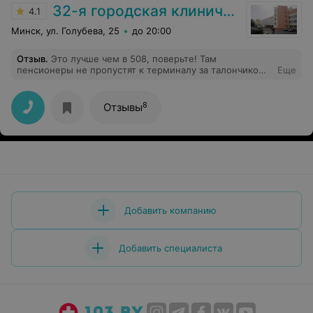
32-я городская клиническая поликлиника
4.1
Минск, ул. Голубева, 25
до 20:00
Отзыв
.
Это лучше чем в 508, поверьте! Там
пенсионеры не пропустят к терминалу за талончиком,
Еще
стоят на улице и создают очередь с 5 утра. Их тоже
понять можно, бояться до 9.30 не успеть сдать
анализы.Как предложение продлите время сдачи
8
Отзывы
анализов, сделайте для пенсионеров отдельный
кабинет или указывайте время прихода на анализы с 10
до 11. На работу не успеваешь. Врачи все очень
хорошие и отзывчивые.
Добавить компанию
Добавить специалиста