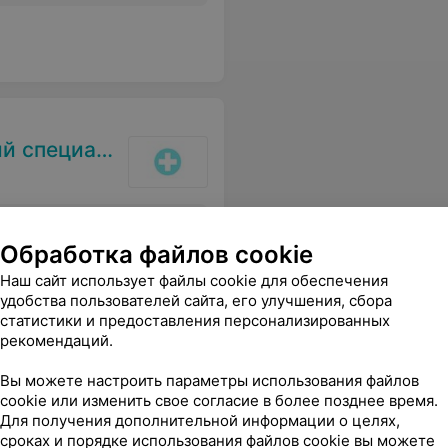
ванный центр
м операции. Желаю Василию Карповичу крепкого здоровья, счастья и всех земных благ! Клинике- успехов и процветания!
Еще
Обработка файлов cookie
Наш сайт использует файлы cookie для обеспечения
удобства пользователей сайта, его улучшения, сбора
статистики и предоставления персонализированных
рекомендаций.
дом № 2
Вы можете настроить параметры использования файлов
cookie или изменить свое согласие в более позднее время.
Для получения дополнительной информации о целях,
датчицы .Спасибо вам за ваше человеческое отношение и понимание!!!!
Еще
сроках и порядке использования файлов cookie вы можете