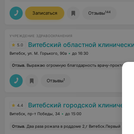
144
Записаться
Отзывы
УЧРЕЖДЕНИЕ ЗДРАВООХРАНЕНИЯ
Витебский областной клинический специализиро
5.0
Витебск, ул. М. Горького, 90а
до 16:30
Отзыв
.
Выражаю огромную благодарность врачу-проктологу Смирнову Василию Карповичу за избавление меня от деликатной проблемы. Спасибо за высокий профессионализм, понимание, внимательное отношение, аккуратность при осмотрах, адекватное обезболивание. Я очень довольна результато
1
Отзывы
Витебский городской клинический род
4.4
Витебск, пр-т Победы, 34
до 15:00
Отзыв
.
Два раза рожала в роддоме 2,г Витебск.Первый раз 2019 год ,втрой 2025 год.Все специалисты,добрые ,отзывчивые ,и понимающие .Врачи ,медсестры ,санитарочки,раз