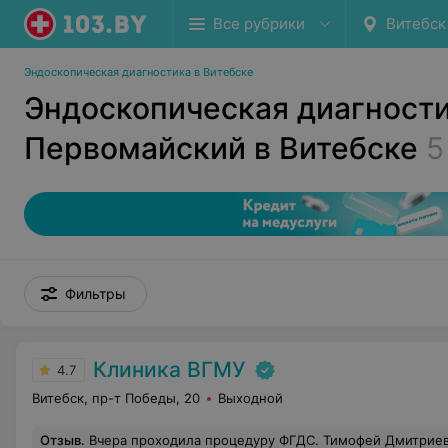
Все рубрики
Витебск
Эндоскопическая диагностика в Витебске
Эндоскопическая диагности
Первомайский в Витебске
5
Фильтры
Клиника ВГМУ
4.7
Витебск, пр-т Победы, 20
Выходной
Отзыв
.
Вчера проходила процедуру ФГДС. Тимофей Дмитриевич Толстой - как говорят в народе "врач от бога", а медсестричка Марина Викторовна - "добрая фея". Команда профессионалов высокого уровня. Работают четко, слажено, позитивно. И конечно же замечательные п