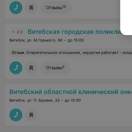
16
Отзывы
Витебская городская поликлини
2.0
Витебск, ул. М.Горького, 90
до 15:00
Отзыв
.
Отвратительное отношение, хирургия работает - когда сама захочет! Врач О Г, не соблюдает свой график приема и отдыха, человеку абсолютно наплевать что люди в очереди ждут пока она допьет чай в кабинете медсестры на против. Форменный кошма
4
Отзывы
Витебский областной клинический онкологический ди
Витебск, ул. П. Бровки, 33
до 15:00