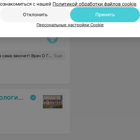
ознакомиться с нашей
Политикой обработки файлов cookie
Отклонить
Принять
Персональные настройки Cookie
ка №2
р. Еще и хамит если звонить в регистратуру и спрашивать где врач. Время 15:34 она все еще не принимает!
Еще
спансер