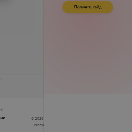
нг
сии
© 2026 ООО «Артокс Лаб», УНП 191700409
| 220012,
Республика Беларусь, г. Минск, улица Толбухина, 2,
пом. 16 | help@103.by