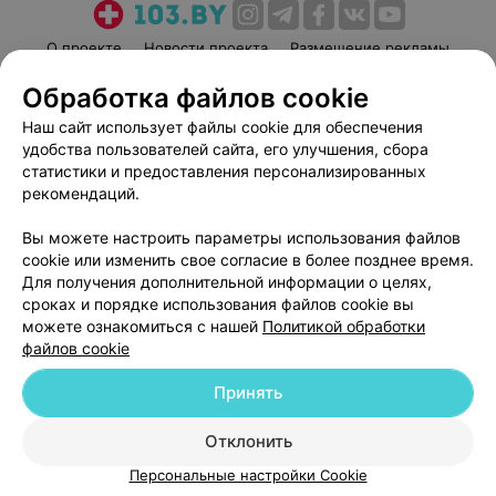
О проекте
Новости проекта
Размещение рекламы
Медицинский маркетинг
Публичный договор
Обработка файлов cookie
Пользовательское соглашение
Способы оплаты
Наш сайт использует файлы cookie для обеспечения
Вакансии
Партнеры
удобства пользователей сайта, его улучшения, сбора
статистики и предоставления персонализированных
Написать руководителю 103.by
рекомендаций.
Написать в поддержку
Персональные настройки cookie
Вы можете настроить параметры использования файлов
cookie или изменить свое согласие в более позднее время.
Обработка персональных данных
Для получения дополнительной информации о целях,
сроках и порядке использования файлов cookie вы
можете ознакомиться с нашей
Политикой обработки
файлов cookie
Принять
© 2026 ООО «Артокс Лаб», УНП 191700409
| 220012, Республика Беларусь,
Отклонить
г. Минск, улица Толбухина, 2, пом. 16 | help@103.by
Персональные настройки Cookie
Служба поддержки
+375 291212755