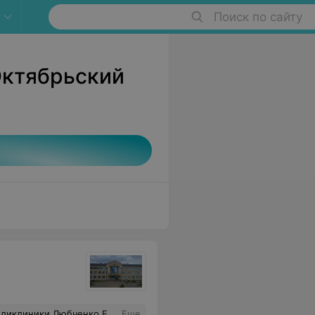
Поиск по сайту
Октябрьский
 нужный момент — это то, чего сегодня часто не хватает в медицине. На приём к этому доктору идёшь с полным доверием. ​Огромное спасибо Екатерине Владиславовне за её нелёгкий труд и искреннюю заботу о здоровье людей! Побольше бы таких замечательных специалистов.
Еще