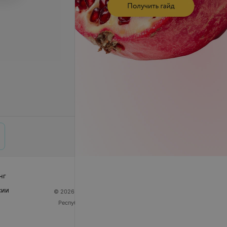
нг
сии
© 2026 ООО «Артокс Лаб», УНП 191700409
| 220012,
Республика Беларусь, г. Минск, улица Толбухина, 2,
пом. 16 | help@103.by
Служба поддержки
+375 291212755