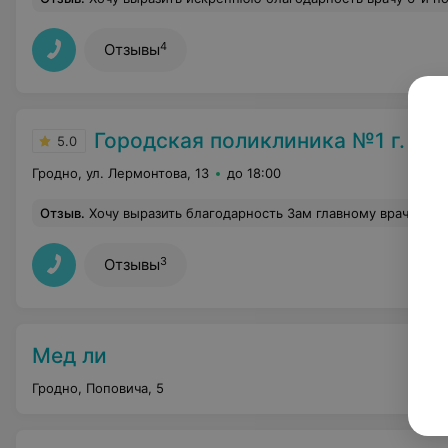
4
Отзывы
Городская поликлиника №1 г. Гр
5.0
Гродно, ул. Лермонтова, 13
до 18:00
Отзыв
.
Хочу выразить благодарность Зам главному врачу Татьяне Петровне за чуткое и внимательное отношение к п
3
Отзывы
Мед ли
Гродно, Поповича, 5