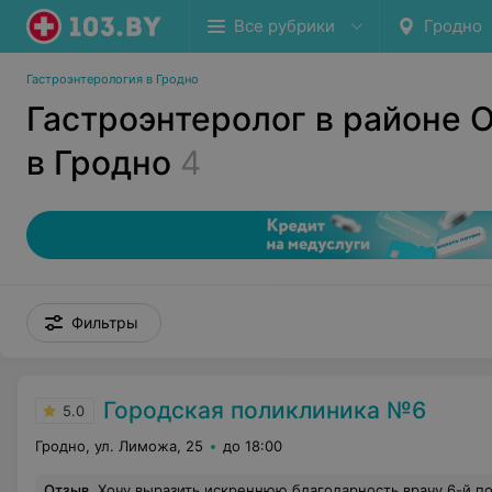
Все рубрики
Гродно
Гастроэнтерология в Гродно
Гастроэнтеролог в районе 
в Гродно
4
Фильтры
Городская поликлиника №6
5.0
Гродно, ул. Лиможа, 25
до 18:00
Отзыв
.
Хочу выразить искреннюю благодарность врачу 6-й поликлиники Любченко Екатерине Владиславовне за её высокий профессионализм и внимательное отношение к пациентам. ​На приёме Екатерина Владиславовна проявила себя как очень грамотный, чуткий и думающий специалист. Она не просто выслушала жалобы, а досконально вникла в суть проблемы, назначила все необходимые обследования и подробно, доступным языком объяснила схему лечения. Никаких лишних назначений — всё чётко, аргументированно и по делу. ​Отдельно хочется отметить её человеческие качества. Внимательность, терпение, умение успокоить и поддержать пациента в