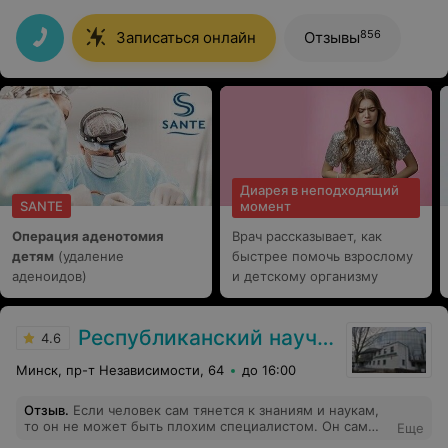
все чисто и уютно. Была на приеме у Сергеевой
Ирины Геннадьевны: все мне подробно объяснила и
ответила на все мои вопросы. Спасибо!
856
Записаться онлайн
Отзывы
Диарея в неподходящий
SANTE
момент
Операция аденотомия
Врач рассказывает, как
детям
(удаление
быстрее помочь взрослому
аденоидов)
и детскому организму
Республиканский научно-практический центр детской хирургии
4.6
Минск, пр-т Независимости, 64
до 16:00
Отзыв
.
Если человек сам тянется к знаниям и наукам,
то он не может быть плохим специалистом. Он сам
Еще
себе не позволит чтобы о нем говорили плохо. В