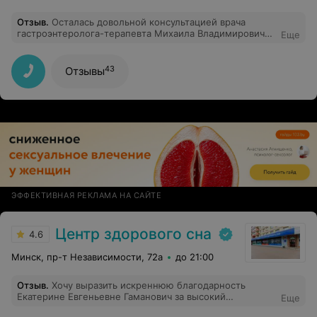
Отзыв
.
Осталась довольной консультацией врача
гастроэнтеролога-терапевта Михаила Владимировича.
Еще
Врач грамотный, внимательный. Я получила ответы на
все вопросы, а также рекомендации по обследованию,
питанию. Мне было назначено лечение, которое
43
Отзывы
помогло. Сразу стало легче. Я поверила врачу.
Советую этого гастроэнтеролога своим друзьям.
Спасибо Вам!
ЭФФЕКТИВНАЯ РЕКЛАМА НА САЙТЕ
Центр здорового сна
4.6
Минск, пр-т Независимости, 72а
до 21:00
Отзыв
.
Хочу выразить искреннюю благодарность
Екатерине Евгеньевне Гаманович за высокий
Еще
профессиональный подход, компетентность,