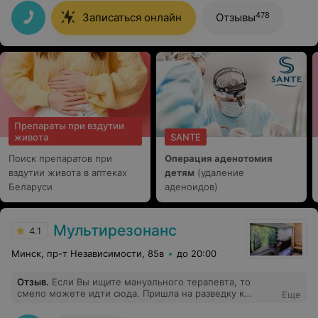
внимательное отношение к пациенту. Четко, понятно,
доступно все объяснила и назначила лечение.
478
Записаться онлайн
Отзывы
Огромное Вам спасибо!
Препараты при вздутии
живота
SANTE
Поиск препаратов при
Операция аденотомия
вздутии живота в аптеках
детям
(удаление
Беларуси
аденоидов)
Мультирезонанс
4.1
Минск, пр-т Независимости, 85в
до 20:00
Отзыв
.
Если Вы ищите мануального терапевта, то
смело можете идти сюда. Пришла на разведку к
Еще
мануальному терапевту Базавову Владимиру
Евгеньевичу . Очень понравилось. Поэтому в след.раз я