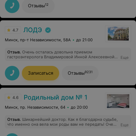
смело записала к нему своего мужа и маму.
12
Отзывы
ЛОДЭ
4.7
Минск, пр-т Независимости, 58А
до 21:00
Отзыв
.
Очень осталась довольна приемом
гастроэнтеролога Владимировой Инной Алексеевной!
Еще
Всё профессионально расспросила, направила,
посоветовала, ничего лишнего. Спасибо большое!
Всей команде также благодарность!
9231
Записаться
Отзывы
Родильный дом № 1
4.6
Минск, пр. Независимости, 64
до 20:00
Отзыв
.
Шикарнейший доктор. Как я благодарна судьбе,
что именно она вела мои роды вам не передать! Очень
Еще
чуткий и внимательный специалист, все выслушает и
объяснит, лишний раз подойдёт и подскажет. Это