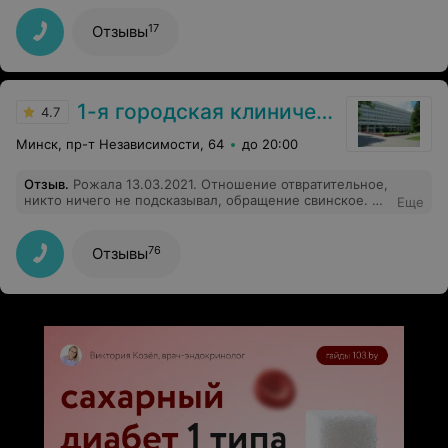
мужчине ум-решающая ценность.(правило таких
людей)
17
Отзывы
1-я городская клиническая больница
4.7
Минск, пр-т Независимости, 64
до 20:00
Отзыв
.
Рожала 13.03.2021. Отношение отвратительное,
никто ничего не подсказывал, обращение свинское. Но
Еще
это цветочки : после родов они забыли ушить правый
угол, в результате образовалась гематома. И после
родов мне делали операцию. Жалобу не подавала из
76
Отзывы
за нехватки времени и ресурсов. А принимали роды:
Стасевич Светлана Михайловна и Зыбайло Полина.