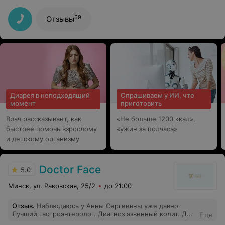
59
Отзывы
Диарея в неподходящий
Спрашиваем у ИИ, что
момент
приготовить
Врач рассказывает, как
«Не больше 1200 ккал»,
быстрее помочь взрослому
«ужин за полчаса»
и детскому организму
Doctor Face
5.0
Минск, ул. Раковская, 25/2
до 21:00
Отзыв
.
Наблюдаюсь у Анны Сергеевны уже давно.
Лучший гастроэнтеролог. Диагноз язвенный колит. До
Еще
того как попасть к ней, постоянно мучилась. С ней все