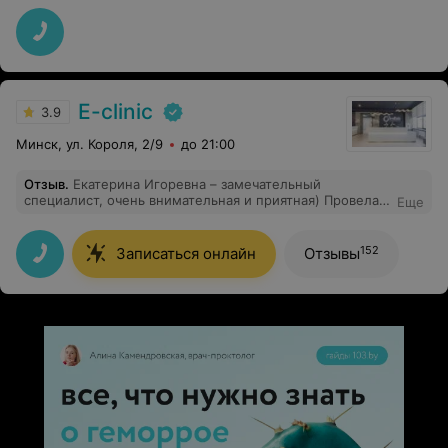
четко и по делу.
E-clinic
3.9
Минск, ул. Короля, 2/9
до 21:00
Отзыв
.
Екатерина Игоревна – замечательный
специалист, очень внимательная и приятная) Провела
Еще
тщательный осмотр и все пояснила. Приемом очень
довольна, обязательно буду обращаться по
необходимости!
152
Записаться онлайн
Отзывы