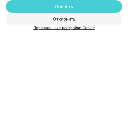
Принять
О проекте
Новости проекта
Размещение рекламы
Отклонить
Медицинский маркетинг
Публичный договор
Персональные настройки Cookie
Пользовательское соглашение
Способы оплаты
Вакансии
Партнеры
Написать руководителю 103.by
Написать в поддержку
Персональные настройки cookie
Обработка персональных данных
© 2026 ООО «Артокс Лаб», УНП 191700409
| 220012, Республика Беларусь,
г. Минск, улица Толбухина, 2, пом. 16 | help@103.by
Служба поддержки
+375 291212755