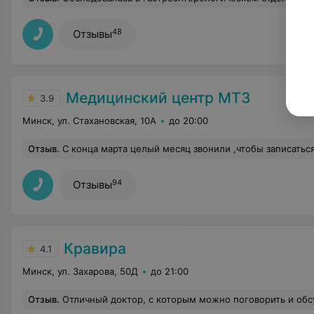
48
Отзывы
Медицинский центр МТЗ
3.9
Минск, ул. Стахановская, 10А
до 20:00
Отзыв
.
С конца марта целый месяц звонили ,чтобы записаться на колоноскопию под седацией. Звонили неоднократно в течение месяца и каждый раз нам отвечали ,что записи нет. Запись на май будет вестись в конце месяца (апреля), примерно 17-20 числа. Позвонили ближе к 17 числу ,ответили ,что запись будет вестись с 20 апреля на май. День Х настал! Звоним около 11 утра 20 апреля в ответ получаем :"Записи нет,запись на июнь будет вестись в конце мая." На наш вопрос :"А как же так? Весь месяц звоним,ждём , а вы уже за начало утра расписали на весь месяц?! Причем никакого листа ожидания не было." В ответ получаем:"Ну вот так!Сколько там рабочих в мае. ​Всего лишь 14 мест -все 14 и записали." Конечно же, на и
94
Отзывы
Кравира
4.1
Минск, ул. Захарова, 50Д
до 21:00
Отзыв
.
Отличный доктор, с которым можно поговорить и обсудить все волнующие м