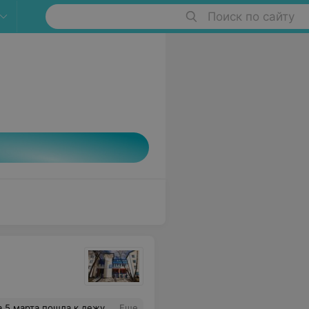
Поиск по сайту
шли сегодня,надо приходить в рабочие дни.Вот такое отнашение к пациентам.
Еще