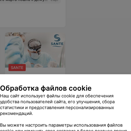
SANTE
Операция аденотомия
детям
(удаление
Обработка файлов cookie
аденоидов)
Наш сайт использует файлы cookie для обеспечения
удобства пользователей сайта, его улучшения, сбора
статистики и предоставления персонализированных
ница
рекомендаций.
Вы можете настроить параметры использования файлов
лавное - это искреннее стремление добиться постановки диагноза. Спасибо и низкий поклон.
Еще
cookie или изменить свое согласие в более позднее время.