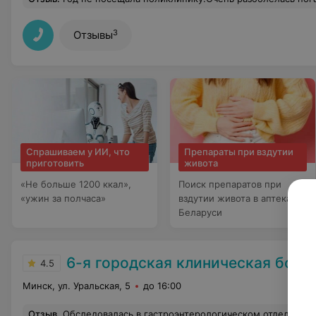
3
Отзывы
Спрашиваем у ИИ, что
Препараты при вздутии
приготовить
живота
«Не больше 1200 ккал»,
Поиск препаратов при
«ужин за полчаса»
вздутии живота в аптеках
Беларуси
6-я городская клиническая боль
4.5
Минск, ул. Уральская, 5
до 16:00
Отзыв
.
Обследовалась в гастроэнтерологическом отделении. Трудно в настоящее время найти настолько квалифицированный, отзывчивый и доброжелательный персонал на всех уровнях - от зав.отделения до санитарки. А самое г