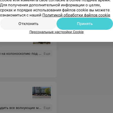
Для получения дополнительной информации о целях,
сроках и порядке использования файлов cookie вы можете
ознакомиться с нашей
Политикой обработки файлов cookie
Отклонить
Принять
Персональные настройки Cookie
юнь записи тоже нет,ведь запись будет вестись с конца мая! Почему сразу нельзя оговаривать тот момент,что мест немного и запись на следующий месяц идёт в строго определенное число ? Люди ждут целый месяц!!чтобы потом получить в ответ : записи нет, запись на след месяц будет вестись в конце месяца!!
Еще
оменты, все доступно объясняет.
Еще