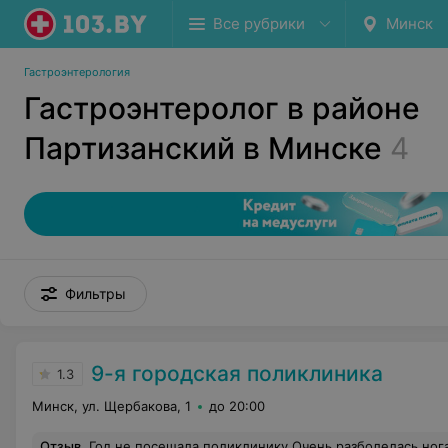
Все рубрики
Минск
Гастроэнтерология
Гастроэнтеролог в районе
Партизанский в Минске
4
Фильтры
9-я городская поликлиника
1.3
Минск, ул. Щербакова, 1
до 20:00
Отзыв
.
Год не посещала поликлинику.Очень разболелась нога.5 марта пошла к дежурному врачу. В поликлинике тихо народу нет, обрадовалась. Первое, что услышала от врача, почему при