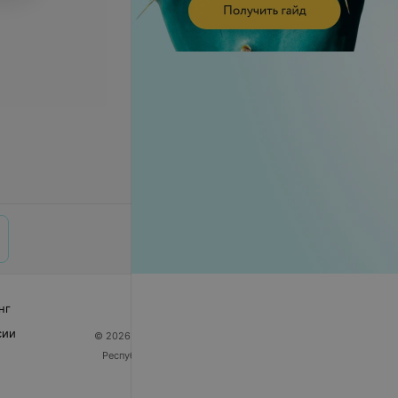
нг
сии
© 2026 ООО «Артокс Лаб», УНП 191700409
| 220012,
Республика Беларусь, г. Минск, улица Толбухина, 2,
пом. 16 | help@103.by
Служба поддержки
+375 291212755