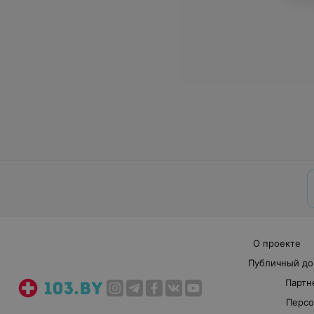
О проекте
Публичный до
Партн
Персо