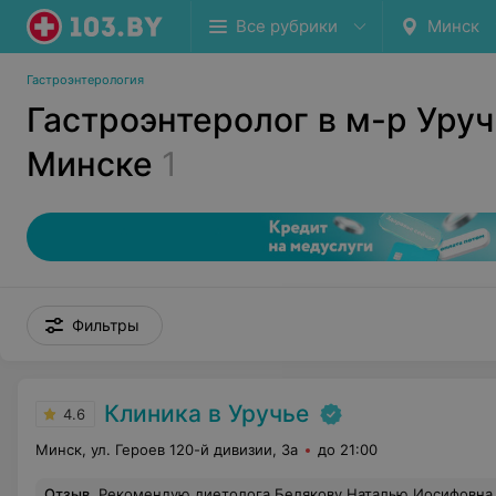
Все рубрики
Минск
Гастроэнтерология
Гастроэнтеролог в м-р Уруч
Минске
1
Фильтры
Клиника в Уручье
4.6
Минск, ул. Героев 120-й дивизии, 3а
до 21:00
Отзыв
.
Рекомендую диетолога Белякову Наталью Иосифовна. Пр