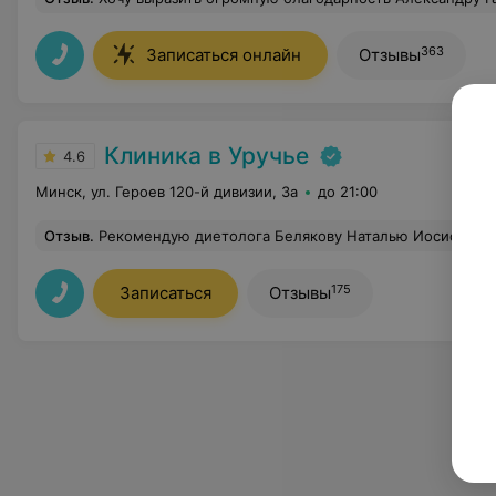
363
Записаться онлайн
Отзывы
Клиника в Уручье
4.6
Минск, ул. Героев 120-й дивизии, 3а
до 21:00
Отзыв
.
Рекомендую диетолога Белякову Наталью Иосифовна. Пр
175
Записаться
Отзывы