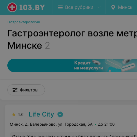
Все рубрики
Минск
Гастроэнтерология
Гастроэнтеролог возле мет
Минске
2
Фильтры
Life City
4.6
Минск, д. Валерьяново, ул. Городская, 5А
до 21:00
Отзыв
.
Хочу выразить огромную благодарность Александру Гавриловичу, врачу гастроэнтнрологу. На приёме у врача данной специальности была впервые. В конце марта посетила специалиста по поводу хеликобактериоза. Я долго сомневалась стоит ли пить антибиотики при данной проблеме, но врач мне доступно всё донёс о необходимости лечения. Всё очень толково, профессионально рассказал о последствиях отказа от лечения и о моём состоянии. Вызвал доверие. И я решилась на лечение. Это было самое правильное решение! Я наконец-т