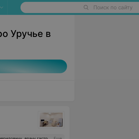
Поиск по сайту
ро Уручье в
о забыла о болях в желудке при своей язве, у меня очистилась кожа от высыпаний, связанных с хеликобактер! Очень тактичный, классный специалист. Благодарю за таких врачей! Если ищите хорошего гастроэнтеролога, то вот он!
Еще