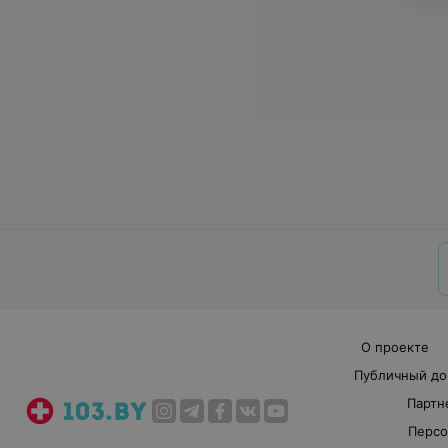
О проекте
Публичный до
Партн
Персо