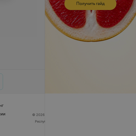
нг
сии
© 2026 ООО «Артокс Лаб», УНП 191700409
| 220012,
Республика Беларусь, г. Минск, улица Толбухина, 2,
пом. 16 | help@103.by
Служба поддержки
+375 291212755