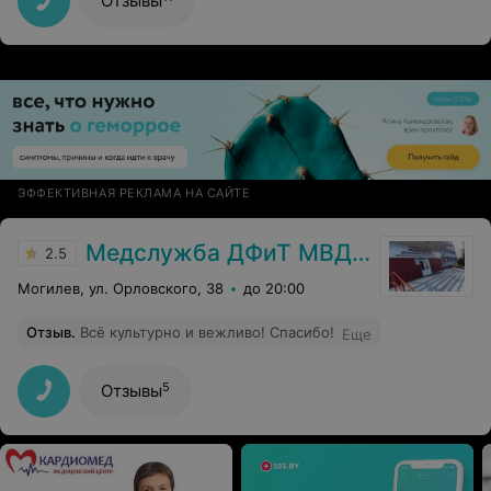
Отзывы
больнице г. Могилева их никогда НЕТ. Неужели нельзя
организовать процесс и не создавать ажиотаж? В
Минском областной инфекционной больнице всегда
удивляются , когда я приезжаю из Могилева со
словами, что у нас вакцин нет месяцами!!!!!!!!
ЭФФЕКТИВНАЯ РЕКЛАМА НА САЙТЕ
Медслужба ДФиТ МВД РБ Могилева
2.5
Могилев, ул. Орловского, 38
до 20:00
Отзыв
.
Всё культурно и вежливо! Спасибо!
Еще
5
Отзывы