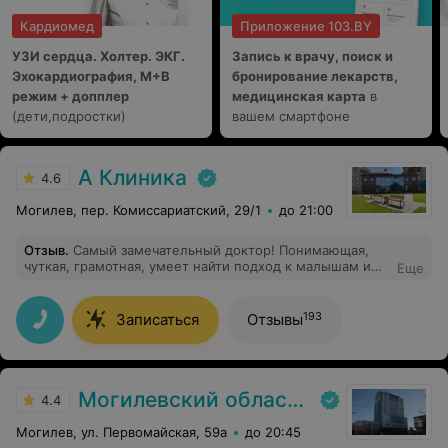
Кардиомед
Приложение 103.BY
УЗИ сердца. Холтер. ЭКГ.
Запись к врачу, поиск и
Эхокардиография, М+В
бронирование лекарств,
режим + допплер
медицинская карта
в
(дети,подростки)
вашем смартфоне
А Клиника
4.6
Могилев, пер. Комиссариатский, 29/1
до 21:00
Отзыв
.
Самый замечательный доктор! Понимающая,
чуткая, грамотная, умеет найти подход к малышам и
Еще
родителям! Светлана Алексеевна - это врач от Бога!
Спасибо большое за Вашу работу!
193
Записаться
Отзывы
Могилевский областной лечебно-диагностический центр
4.4
Могилев, ул. Первомайская, 59а
до 20:45