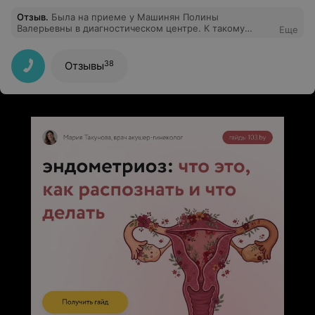
Отзыв
.
Была на приеме у Машинян Полины
Валерьевны в диагностическом центре. К такому
Еще
гинекологу не страшно ходить! Она очень
доброжелательная, к каждому пациенту находит
подход.
38
Отзывы