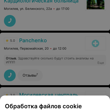
Кардиологическая больница
Могилев, ул. Белинского, 22а
до 17:00
Panchenko
5.0
Могилев, Первомайская, 20
до 12:00
Отзыв
.
Здравствуйте сколько будут стоить анализы на
ИППП
Еще
7
Отзывы
Могилевская центральная поликлиника
3.0
Могилев, ул. Пионерская, 15
до 20:00
Обработка файлов cookie