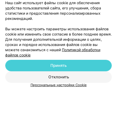
Наш сайт использует файлы cookie для обеспечения
Отзыв
.
Сегодня проходила водительскую комиссию.
Выражаю огромную благодарность комиссии за
Еще
удобства пользователей сайта, его улучшения, сбора
оперативность и вежливость!
статистики и предоставления персонализированных
рекомендаций.
4
Отзывы
Вы можете настроить параметры использования файлов
cookie или изменить свое согласие в более позднее время.
Для получения дополнительной информации о целях,
сроках и порядке использования файлов cookie вы
можете ознакомиться с нашей
Политикой обработки
файлов cookie
Добавить компанию
Принять
Добавить специалиста
Отклонить
Персональные настройки Cookie
О проекте
Новости проекта
Размещение рекламы
Медицинский маркетинг
Публичный договор