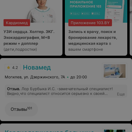
Кардиомед
Приложение 103.BY
УЗИ сердца. Холтер. ЭКГ.
Запись к врачу, поиск и
Эхокардиография, М+В
бронирование лекарств,
режим + допплер
медицинская карта
в
(дети,подростки)
вашем смартфоне
Новамед
4.2
Могилев, ул. Дзержинского, 7А
до 20:00
Отзыв
.
Лор Бурбыка И.С. -замечательный специалист!
Видно,что специалист относится серьезно к своей
Еще
работе и искренне хочет помочь. Очень грамотная,
отзывчивая Однозначно рекомендую и будем сами
наблюдаться теперь у нее.
101
Отзывы