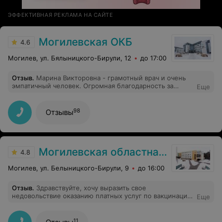
ЭФФЕКТИВНАЯ РЕКЛАМА НА САЙТЕ
Могилевская ОКБ
4.6
Могилев, ул. Бялыницкого-Бирули, 12
до 17:00
Отзыв
.
Марина Викторовна - грамотный врач и очень
эмпатичный человек. Огромная благодарность за
Еще
помощь в моей проблеме!
98
Отзывы
Могилевская областная детская больница
4.8
Могилев, ул. Белыницкого-Бирули, 9
до 16:00
Отзыв
.
Здравствуйте, хочу выразить свое
недовольствие оказанию платных услуг по вакцинации
Еще
. Я должна ездить в другие областные города -
Витебск и Минск, чтобы сделать ребенку платные
вакцины, которые там есть , а в областной детской
11