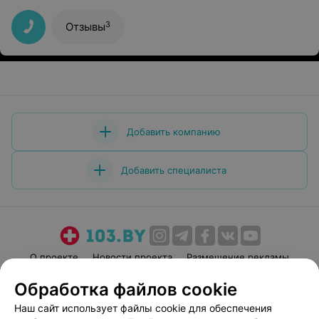
врачу.
3
Отзывы
Добавить компанию
Добавить специалиста
О проекте
Новости проекта
Размещение рекламы
Медицинский маркетинг
Публичный договор
Обработка файлов cookie
Пользовательское соглашение
Способы оплаты
Наш сайт использует файлы cookie для обеспечения
Вакансии
Партнеры