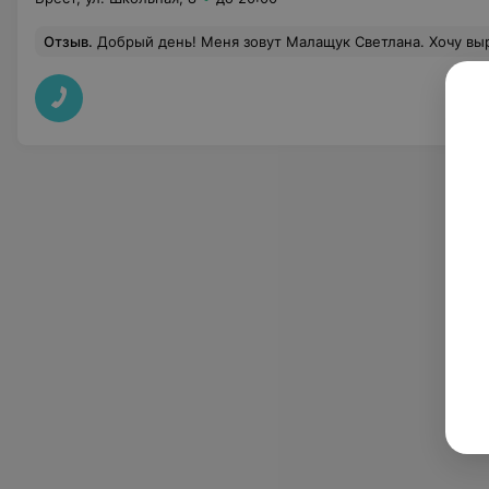
Отзыв
.
Добрый день! Меня зовут Малащук Светлана. Хочу выразить огромную БЛАГОДАРНОСТЬ Щепину Павлу Викторовичу за полное восстановление моего физического состояние, грамотный подход, качественно назначенное лечение. Павел Викторович отличный специалист, профессиональный подход, хорошее отношение, знание врачебного дела, помогают нам быть здоровыми. Я знаю, что всегда обращусь только к этому неврологу. Моё лечение 