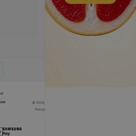
нг
сии
© 2026 ООО «Артокс Лаб», УНП 191700409
| 220012,
Республика Беларусь, г. Минск, улица Толбухина, 2,
пом. 16 | help@103.by
Служба поддержки
+375 291212755