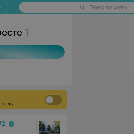
Поиск по сайту
ресте
1
елефону
№2