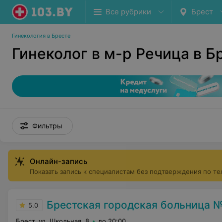
Все рубрики
Брест
Гинекология в Бресте
Гинеколог в м-р Речица в Б
Фильтры
Онлайн-запись
Показать запись к специалистам без подтверждения по т
Брестская городская больница 
5.0
Брест, ул. Школьная, 8
до 20:00