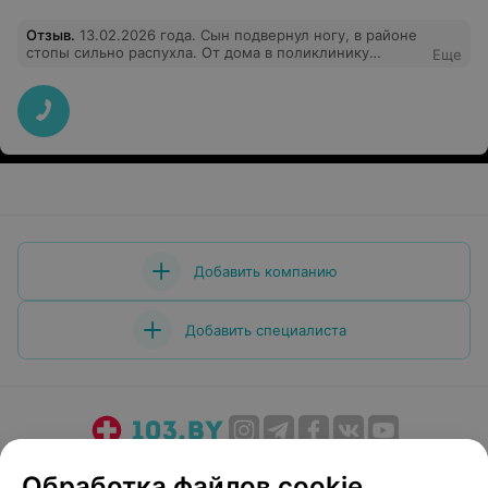
Отзыв
.
13.02.2026 года. Сын подвернул ногу, в районе
стопы сильно распухла. От дома в поликлинику
Еще
пришлось вызвать такси. Просидел три часа в очереди
к хирургу с готовым снимком, чтобы его отправили
ковылять с больной ногой в приемный покой в
больницу на осмотр к врачу! Потом вернуться в
поликлинику, чтобы открыть больничный! И все это на
такси? ВЫ ИЗДЕВАЕТЕСЬ? На улице гололед!!!
Здоровому человеку сложно передвигаться по улице в
гололед, а с поврежденной ногой как? ВЫ ВРАЧИ ИЛИ
МУЧИТЕЛИ? Просто возмутительно!
Добавить компанию
Добавить специалиста
О проекте
Новости проекта
Размещение рекламы
Обработка файлов cookie