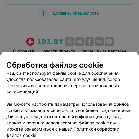
Добавить специалиста
О проекте
Новости проекта
Размещение рекламы
Медицинский маркетинг
Публичный договор
Обработка файлов cookie
Пользовательское соглашение
Способы оплаты
Наш сайт использует файлы cookie для обеспечения
Вакансии
Партнеры
удобства пользователей сайта, его улучшения, сбора
статистики и предоставления персонализированных
Написать руководителю 103.by
рекомендаций.
Написать в поддержку
Персональные настройки cookie
Вы можете настроить параметры использования файлов
cookie или изменить свое согласие в более позднее время.
Обработка персональных данных
Для получения дополнительной информации о целях,
сроках и порядке использования файлов cookie вы
можете ознакомиться с нашей
Политикой обработки
файлов cookie