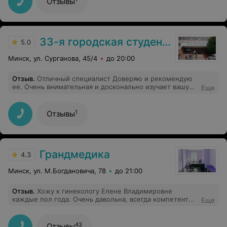
Отзывы
33-я городская студенческая поликлиника
5.0
Минск, ул. Сурганова, 45/4
до 20:00
Отзыв
.
Отличный специалист Доверяю и рекомендую
ее. Очень внимательная и досконально изучает вашу
Еще
проблему. Расскажет понятным языком для вас все.
1
Отзывы
Грандмедика
4.3
Минск, ул. М.Богдановича, 78
до 21:00
Отзыв
.
Хожу к гинекологу Елене Владимировне
каждые пол года. Очень давольна, всегда компетентно
Еще
консультирует по анализам. Рекомендую.
43
Отзывы