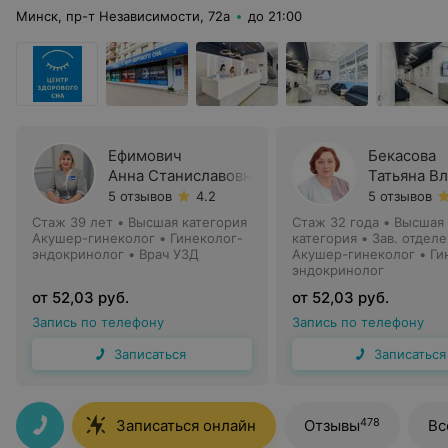
Минск, пр-т Независимости, 72а
до 21:00
Ефимович
Бекасова
Анна Станиславовна
Татьяна В
5 отзывов
4.2
5 отзывов
Стаж 39 лет
•
Высшая категория
Стаж 32 года
•
Высшая
Акушер-гинеколог • Гинеколог-
категория
•
Зав. отдел
эндокринолог • Врач УЗД
Акушер-гинеколог • Ги
эндокринолог
от 52,03 руб.
от 52,03 руб.
Запись по телефону
Запись по телефону
Записаться
Записаться
478
Записаться онлайн
Отзывы
Вс