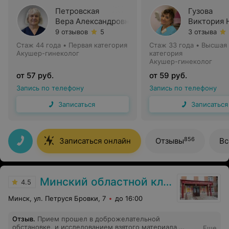
Петровская
Гузова
Вера Александровна
Виктория 
9 отзывов
5
3 отзыва
Стаж 44 года
•
Первая категория
Стаж 33 года
•
Высшая
Акушер-гинеколог
категория
Акушер-гинеколог
от 57 руб.
от 59 руб.
Запись по телефону
Запись по телефону
Записаться
Записаться
856
Записаться онлайн
Отзывы
Вс
Минский областной клинический центр дерматовенерологии и косметологии
4.5
Минск, ул. Петруся Бровки, 7
до 16:00
Отзыв
.
Прием прошел в доброжелательной
обстановке, и исследованием взятого материала,
Еще