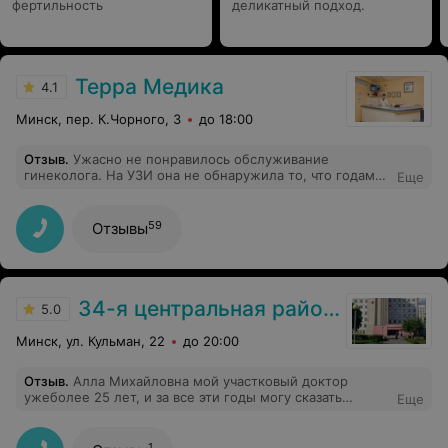
фертильность
деликатный подход.
Терра Медика
4.1
Минск, пер. К.Чорного, 3
до 18:00
Отзыв
.
Ужасно не понравилось обслуживание
гинеколога. На УЗИ она не обнаружила то, что годами
Еще
у меня было. Во-первых в то время, когда мой прием
уже должен был начаться, врач куда-то ушла и я ждала
ее минут 10. Во время приема она была не вежлива и
59
Отзывы
не давала мне даже задать вопросы, которые меня
волновали, всем видом показывая, как мои расспросы
её раздражают. Я чувствовала себя виноватой за то,
что я что-то посмела спросить и вообще что я пришла
сюда со своими проблемами. Никому не советую этот
34-я центральная районная клиническая поликлиника Советского района г. Минска
5.0
центр.
Минск, ул. Кульман, 22
до 20:00
Отзыв
.
Алла Михайловна мой участковый доктор
ужеболее 25 лет, и за все эти годы могу сказать
Еще
только хорошее и от всего сердца выразить слова
благодарности. Прекрасный врач, специалист и
человек. Спасибо большое!
1