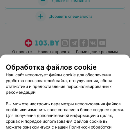
Добавить компанию
Добавить специалиста
О проекте
Новости проекта
Размещение рекламы
Медицинский маркетинг
Публичный договор
Обработка файлов cookie
Пользовательское соглашение
Способы оплаты
Наш сайт использует файлы cookie для обеспечения
Вакансии
Партнеры
удобства пользователей сайта, его улучшения, сбора
Написать руководителю 103.by
статистики и предоставления персонализированных
рекомендаций.
Написать в поддержку
Персональные настройки cookie
Вы можете настроить параметры использования файлов
Обработка персональных данных
cookie или изменить свое согласие в более позднее время.
Для получения дополнительной информации о целях,
сроках и порядке использования файлов cookie вы
можете ознакомиться с нашей
Политикой обработки