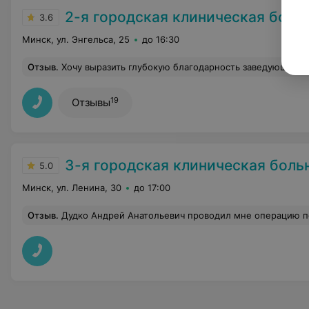
2-я городская клиническая боль
3.6
Минск, ул. Энгельса, 25
до 16:30
Отзыв
.
Хочу выразить глубокую благодарность заведующему отделением малоинвазивной хирургии - врачу-хирургу Сергею Владимировичу за талант и усилия, вкладываемые в служение здоровью людей. Спасибо Вам, Сергей Александрович, за проведенную мне на высочайшем профессиональном уровне операцию, спасибо за помощь в выздоровлении, спасибо за нелегкий, благородный труд. За высокий профессионализм благодарю врача-анестезиолога-реаниматолога Сергея Александровича. Всему медицинскому персоналу отдел
19
Отзывы
3-я городская клиническая больница имени 
5.0
Минск, ул. Ленина, 30
до 17:00
Отзыв
.
Дудко Андрей Анатольевич проводил мне операцию по удалению желчного пузыря (холецистэктомию). Замечательный хирург, врач от Бога, 