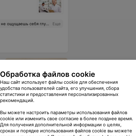
ивает прием, все по делу. Рекомендую!
Еще
Обработка файлов cookie
Наш сайт использует файлы cookie для обеспечения
удобства пользователей сайта, его улучшения, сбора
Поликистоз яичников и
статистики и предоставления персонализированных
беременность
рекомендаций.
Как заметить СПКЯ, лечить
и как он влияет на
Вы можете настроить параметры использования файлов
фертильность
cookie или изменить свое согласие в более позднее время.
Для получения дополнительной информации о целях,
сроках и порядке использования файлов cookie вы можете