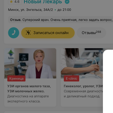
Новый Лекарь
4.6
Минск, ул. Энгельса, 34А/2
до 21:00
Отзыв
.
Суперский врач. Очень приятная, легко задать вопрос, не ощущаешь себя глупой, не затяг
268
Записаться онлайн
Отзывы
Криница
E-clinic
УЗИ органов малого таза,
Гинеколог, уролог, УЗИ.
УЗИ молочных желез.
Современная диагностика
Диагностика на аппарате
и деликатный подход.
экспертного класса.