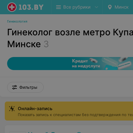
Все рубрики
Минск
Гинекология
Гинеколог возле метро Куп
Минске
3
Фильтры
Онлайн-запись
Показать запись к специалистам без подтверждения по т