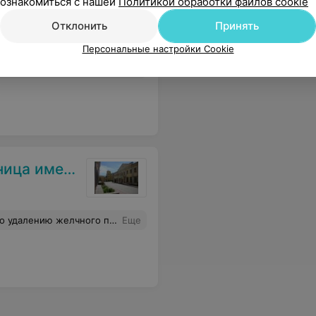
ознакомиться с нашей
Политикой обработки файлов cookie
ница
Отклонить
Принять
Персональные настройки Cookie
ения малоинвазивной хирургии огромное спасибо за знание своего дела, чуткое и внимательное отношение к пациентам. Всем желаю крепкого здоровья и долгих счастливых лет жизни. С уважением, Светлана Астраух
Еще
Е.В.Клумова
операция прошла прекрасно! Спасибо за Ваш бесценный труд!
Еще