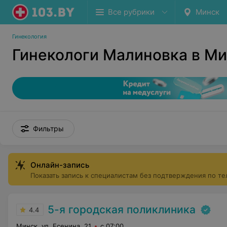
Все рубрики
Минск
Гинекология
Гинекологи Малиновка в М
Фильтры
Онлайн-запись
Показать запись к специалистам без подтверждения по т
5-я городская поликлиника
4.4
Минск, ул. Есенина, 21
с 07:00