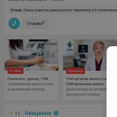
Отзыв
.
Очень советую мануального терапевта в 5 поликлинике. Избежала долгого медикаментозн
21
Отзывы
E-clinic
Криница
Гинеколог, уролог, УЗИ.
УЗИ органов малого таза,
Современная диагностика
УЗИ молочных желез.
и деликатный подход.
Диагностика на аппарате
экспертного класса.
Авиценна
4.5