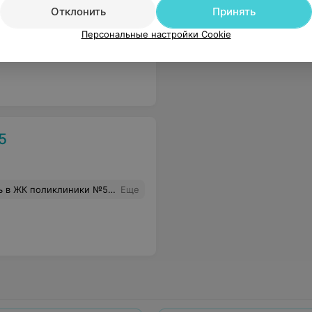
Отклонить
Принять
Персональные настройки Cookie
шо располагает к себе!
Еще
5
оддом. Посещения врача велось строго по записи без часовых ожиданий под дверями. Всё было на очень достойном уровне. Результат - родился замечательный малыш. Спасибо главврачу за достойную организацию работы поликлиники и Ольшанской Л.К. за внимательность и заботу.
Еще