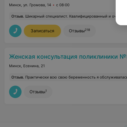
Минск, ул. Громова, 14
с 08:00
Отзыв
.
Шикарный специалист. Квалифицированный и очень хоро
218
Записаться
Отзывы
Женская консультация поликлиники №
Минск, Есенина, 21
Отзыв
.
Практически всю свою беременность я обслуживалась в ЖК поликлиники №5. Практически, т.к. на 32 недели мы сменили место жительства. Акушер-гинеколог Ольшанская Лаура Константиновна. Никаких вопросов на протяжении моих частых посещений не возникало. Врач достаточно внимательная и вовремя назначала все необходимые анализы и иные процедуры. Вообще за всю беременность я почти не потратила средств на дополнительные платные осмотры (я была приятно удивлена). Все анализы сдала в поликлинике в удобное утреннее время (перед работой). Только несколько раз ездила сдавать анализы в 9 ГБ. Направление на УЗИ давали в р
1
Отзывы