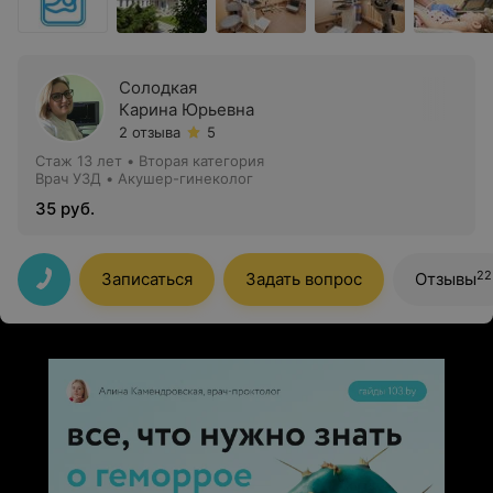
Солодкая
Карина Юрьевна
2 отзыва
5
Стаж 13 лет
•
Вторая категория
Врач УЗД • Акушер-гинеколог
35 руб.
22
Записаться
Задать вопрос
Отзывы