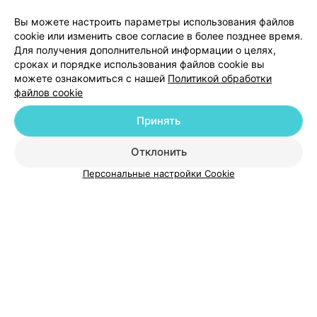
Вы можете настроить параметры использования файлов
cookie или изменить свое согласие в более позднее время.
Для получения дополнительной информации о целях,
сроках и порядке использования файлов cookie вы
можете ознакомиться с нашей
Политикой обработки
файлов cookie
Принять
Добавить компанию
Отклонить
Добавить специалиста
Персональные настройки Cookie
О проекте
Новости проекта
Размещение рекламы
Медицинский маркетинг
Публичный договор
Пользовательское соглашение
Способы оплаты
Вакансии
Партнеры