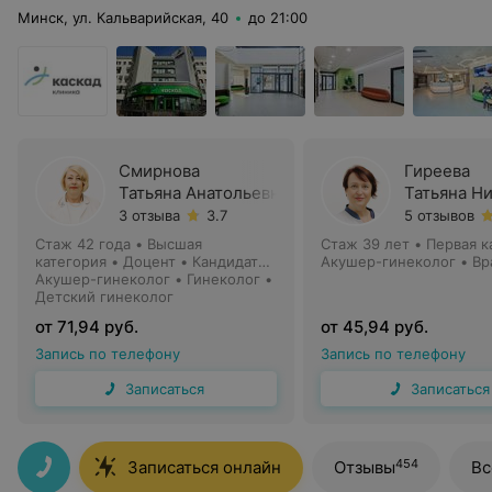
Минск, ул. Кальварийская, 40
до 21:00
Смирнова
Гиреева
Татьяна Анатольевна
Татьяна Н
3 отзыва
3.7
5 отзывов
Стаж 42 года
•
Высшая
Стаж 39 лет
•
Первая к
категория
•
Доцент • Кандидат
Акушер-гинеколог • Вр
медицинских наук
Акушер-гинеколог • Гинеколог •
Детский гинеколог
от 71,94 руб.
от 45,94 руб.
Запись по телефону
Запись по телефону
Записаться
Записаться
454
Записаться онлайн
Отзывы
Вс