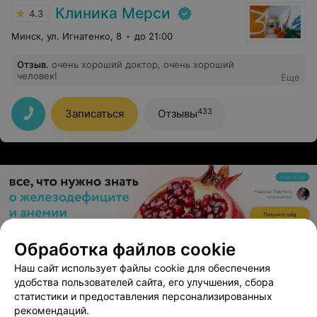
Клиника Мерси
4.3
Минск, ул. Игнатенко, 8
до 21:00
Отзыв
.
очень хороший доктор, очень хороший
человек!
Еще
433
Записаться
Отзывы
ЭФФЕКТИВНАЯ РЕКЛАМА НА САЙТЕ
Обработка файлов cookie
Наш сайт использует файлы cookie для обеспечения
Медилия
удобства пользователей сайта, его улучшения, сбора
статистики и предоставления персонализированных
Минск, ул. Скрыганова, 4д
до 15:00
рекомендаций.