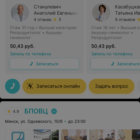
Станулевич
Касабуцка
Анатолий Евгеньевич
Татьяна И
4 отзыва
5
9 отзывов
Стаж 31 год
•
Высшая категория
Стаж 16 лет
•
Высшая к
Репродуктолог • Акушер-
Акушер-гинеколог •
гинеколог
Репродуктолог
50,43 руб.
50,43 руб.
Запись по телефону
Запись по телефону
Записаться
Записаться
Записаться онлайн
Задать вопрос
БПОВЦ
4.9
Минск, ул. Одоевского, 10/6
до 23:00