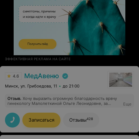
ЭФФЕКТИВНАЯ РЕКЛАМА НА САЙТЕ
МедАвеню
4.6
Минск, ул. Грибоедова, 11
до 21:00
Отзыв
.
Хочу выразить огромную благодарность врвчу
гинекологу Малолеткиной Ольге Леонидовне, за
Еще
чуткое отношение к ребёнку. Ольга Леонидовна с
первой минуты расположился к себе дочку, провела
осмотр очень бережно, без малейшего стресса. Дала
428
Записаться
Отзывы
дельные рекомендации. Спасибо за ваш
профессионализм и добрату!!!