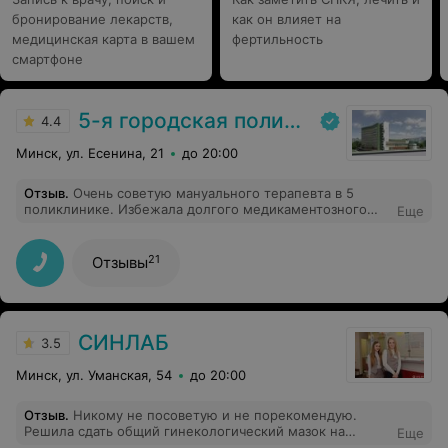
бронирование лекарств,
как он влияет на
медицинская карта в вашем
фертильность
смартфоне
5-я городская поликлиника
4.4
Минск, ул. Есенина, 21
до 20:00
Отзыв
.
Очень советую мануального терапевта в 5
поликлинике. Избежала долгого медикаментозного
Еще
лечения. Решила вопрос со спиной
21
Отзывы
СИНЛАБ
3.5
Минск, ул. Уманская, 54
до 20:00
Отзыв
.
Никому не посоветую и не порекомендую.
Решила сдать общий гинекологический мазок на
Еще
флору, приехала на Уманскую 54, анализ брала врач-