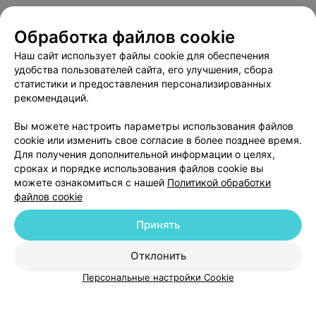
Обработка файлов cookie
О проекте
Новости проекта
Размещение рекламы
Наш сайт использует файлы cookie для обеспечения
Медицинский маркетинг
Публичный договор
удобства пользователей сайта, его улучшения, сбора
статистики и предоставления персонализированных
Пользовательское соглашение
Способы оплаты
рекомендаций.
Вакансии
Партнеры
Вы можете настроить параметры использования файлов
Написать руководителю 103.by
cookie или изменить свое согласие в более позднее время.
Написать в поддержку
Для получения дополнительной информации о целях,
Персональные настройки cookie
сроках и порядке использования файлов cookie вы
можете ознакомиться с нашей
Политикой обработки
Обработка персональных данных
файлов cookie
Принять
Отклонить
Персональные настройки Cookie
© 2026 ООО «Артокс Лаб», УНП 191700409
| 220012, Республика Беларусь,
г. Минск, улица Толбухина, 2, пом. 16 | help@103.by