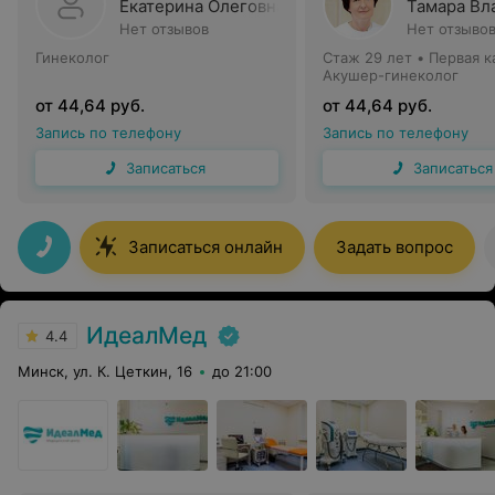
Екатерина Олеговна
Тамара Вл
Нет отзывов
Нет отзыво
Гинеколог
Стаж 29 лет
•
Первая к
Акушер-гинеколог
от 44,64 руб.
от 44,64 руб.
Запись по телефону
Запись по телефону
Записаться
Записаться
Записаться онлайн
Задать вопрос
ИдеалМед
4.4
Минск, ул. К. Цеткин, 16
до 21:00