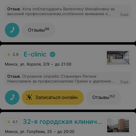
Отзыв
.
Хочу поблагодарить Валентину Михайловну за
высокий профессионализм,особенное внимание к
Еще
каждому пациенту!!!10 лет назад мне посчастливилось
познакомиться с этим доктором с большой буквы!!!
Спасибо огромное ей за мою доченьку, которая радует
98
Отзывы
меня уже 9 лет,не передать словами,какое это
огромное счастье и какой был пройден сложный путь
к её рождению!!!Всегда с теплом и добротой
вспоминаю Валентину Михайловну,и всегда советую
её как доктора всем своим знакомым!!!
E-clinic
3.9
Минск, ул. Короля, 2/9
до 21:00
Отзыв
.
Огромное спасибо Станкевич Регине
Николаевне за профессионализм Прием и удаление
Еще
новообразования прошол максимально комфортно !!
Спасибо большое
152
Записаться онлайн
Отзывы
32-я городская клиническая поликлиника
4.1
Минск, ул. Голубева, 25
до 20:00