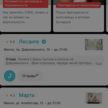
Поликистоз яичников и
беременность
Препараты от молочницы
Как заметить СПКЯ, лечить и
Поиск препаратов от
как он влияет на
молочницы в аптеках
фертильность
Беларуси
Лесанте
5.0
Минск, пр. Дзержинского, 15
до 21:00
Отзыв
.
Попала к врачу Сытник в салоне на
Дзержинского . Врач опросила, передо мной протёрла
Еще
очки, всю процедуру комментировала или
рассказывала о том, что будет после с кожей,
возможные реакции. Всё понравилось, салон внутри
47
Отзывы
очень красивый, персонал вежливый, дали памятку по
уходу за зонами после процедур. На входе антисептик,
бахилы,шкаф. Просили прийти в своей маске. P.S.
добавьте в описание на сайте, что если есть какие-то
заболевания, связанные с сердцем , то врач просит
Марта
4.3
заключение кардиолога и, желательно, кардиограмму.
Так как это противопоказание на самом деле к
Минск, ул. Алибегова, 12
до 21:00
процедуре, надо знать нюансы, можно ли делать и т.д..