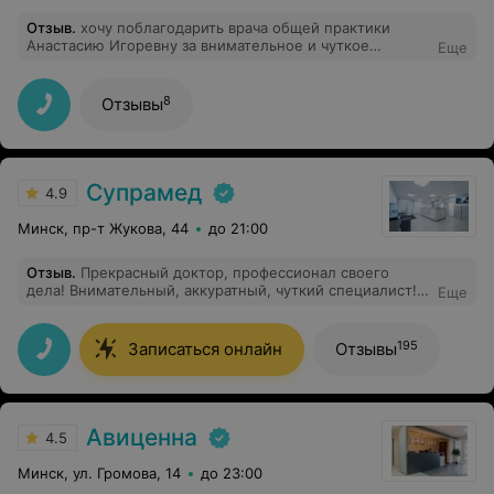
Отзыв
.
хочу поблагодарить врача общей практики
Анастасию Игоревну за внимательное и чуткое
Еще
отношение к пациентам!! Большое Вам спасибо!!
8
Отзывы
Супрамед
4.9
Минск, пр-т Жукова, 44
до 21:00
Отзыв
.
Прекрасный доктор, профессионал своего
дела! Внимательный, аккуратный, чуткий специалист!
Еще
Без лишнего обследования и лечения, только
доказательный и современный подход! Огромная
благодарность Екатерине Олег.!
195
Записаться онлайн
Отзывы
Авиценна
4.5
Минск, ул. Громова, 14
до 23:00