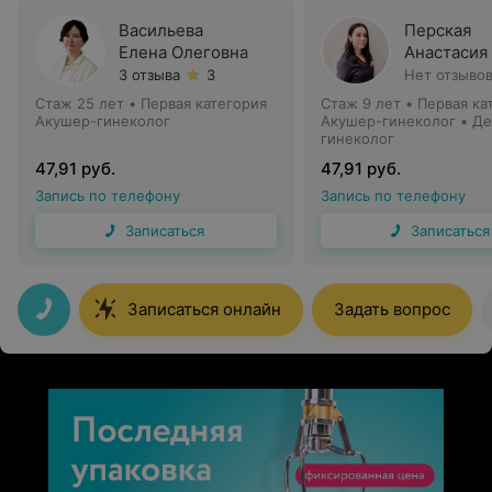
Васильева
Перская
Елена Олеговна
Анастасия
3 отзыва
3
Нет отзыво
Стаж 25 лет
•
Первая категория
Стаж 9 лет
•
Первая ка
Акушер-гинеколог
Акушер-гинеколог • Де
гинеколог
47,91 руб.
47,91 руб.
Запись по телефону
Запись по телефону
Записаться
Записаться
Записаться онлайн
Задать вопрос