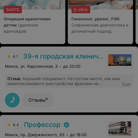
SANTE
E-clinic
Операция аденотомия
Гинеколог, уролог, УЗИ.
детям
(удаление
Современная диагностика и
аденоидов)
деликатный подход.
39-я городская клиническая поликлиника
4.1
Минск, ул. Каролинская, 3
до 20:00
Отзыв
.
Хороший специалист. На пустом месте, как мне
казалось(никакого расстройства здоровья не
Еще
ощущаллсб, просто нужно было УЗИ сердца для
медосмотр), нашла такие проблемы в сердце, что я
сейчас сижу и пишу отзыв на больничной койке РНПЦ
9
Отзывы
КАРДИОЛОГИИ после сделанной операции. Большое
спасибо ДОКТОРУ, что очень внимательно отнеслась к
исследованию, а регулировать время посещения
пациентов-это не её дело, все претензии к
администрации 39ой п-ки.
Профессор
4.4
Минск, пр. Дзержинского, 93
до 18:00