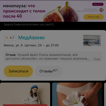
ЭФФЕКТИВНАЯ РЕКЛАМА НА САЙТЕ
МедАвеню
4.7
Минск, ул. К. Цеткин, 24
до 21:00
Отзыв
.
Лучший врач! Очень внимательная, всё
доступно объясняет, не назначает лишних анализов,
Еще
процедур и препаратов. Всегда с удовольствием хожу
на прием. Потому что уверена в профессионализме
этого доктора.
427
Записаться
Отзывы