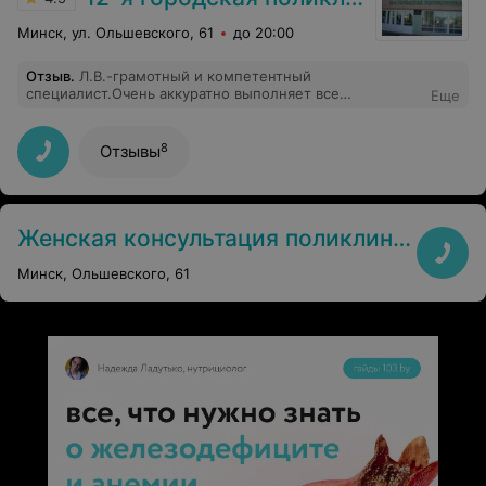
Минск, ул. Ольшевского, 61
до 20:00
Отзыв
.
Л.В.-грамотный и компетентный
специалист.Очень аккуратно выполняет все
Еще
медицинские манипуляции.Отвечает на все вопросы
по гинекологии предельно понятно и
корректно.Побольше бы таких неравнодушных к
8
Отзывы
пациентам врачей!
Женская консультация поликлиники №12
Минск, Ольшевского, 61