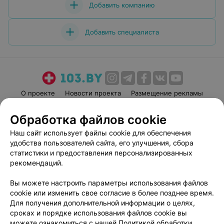
Добавить компанию
Добавить специалиста
О проекте
Новости проекта
Размещение рекламы
Медицинский маркетинг
Публичный договор
Обработка файлов cookie
Пользовательское соглашение
Способы оплаты
Наш сайт использует файлы cookie для обеспечения
Вакансии
Партнеры
удобства пользователей сайта, его улучшения, сбора
Написать руководителю 103.by
статистики и предоставления персонализированных
рекомендаций.
Написать в поддержку
Персональные настройки cookie
Вы можете настроить параметры использования файлов
Обработка персональных данных
cookie или изменить свое согласие в более позднее время.
Для получения дополнительной информации о целях,
сроках и порядке использования файлов cookie вы
можете ознакомиться с нашей
Политикой обработки