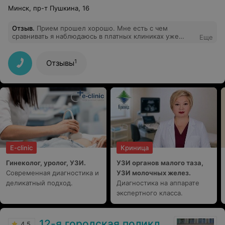
Минск, пр-т Пушкина, 16
Отзыв
.
Прием прошел хорошо. Мне есть с чем
сравнивать я наблюдаюсь в платных клиниках уже
Еще
много лет и я была приятно удивлена подходом и
внимательностью Янины Михайловны. Потому что к
огромному сожалению далеко не все врачи в гос
1
Отзывы
учреждениях могут оказать достойный прием.
Ответила на все мои вопросы, и наметили план
действий. Я даже почувствовала что я как будто в
платной клинике. Благодарю. Хорошие врачи и
уважительное отношение к пациентом это дорогого
стоит.
E-clinic
Криница
Гинеколог, уролог, УЗИ.
УЗИ органов малого таза,
Современная диагностика и
УЗИ молочных желез.
деликатный подход.
Диагностика на аппарате
экспертного класса.
12-я городская поликлиника
4.5