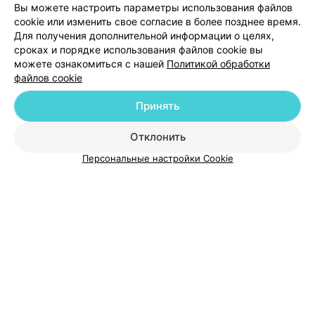
Вы можете настроить параметры использования файлов
Добавить компанию
cookie или изменить свое согласие в более позднее время.
Для получения дополнительной информации о целях,
сроках и порядке использования файлов cookie вы
Добавить специалиста
можете ознакомиться с нашей
Политикой обработки
файлов cookie
Принять
Отклонить
О проекте
Новости проекта
Размещение рекламы
Персональные настройки Cookie
Медицинский маркетинг
Публичный договор
Пользовательское соглашение
Способы оплаты
Вакансии
Партнеры
Написать руководителю 103.by
Написать в поддержку
Персональные настройки cookie
Обработка персональных данных