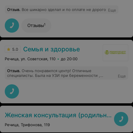
Отзыв
.
Все шикарно зделал и по оплате не дорого
Еще
1
Отзывы
Семья и здоровье
5.0
Речица, ул. Советская, 110
до 20:00
Отзыв
.
Очень понравился центр! Отличные
специалисты. Была на УЗИ при беременности ,
Еще
провели всё замечательно! Разрешили даже
присутствовать моему мужу. чтобы было очень важно
для меня) Без проблем определили пол ребёнка, дали
послушать сердцебиение) Всем рекомендую данный
центр!
Женская консультация (родильный дом) г. Речица
Речица, Трифонова, 119