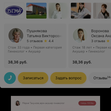
Пушнякова
Воронова
Татьяна Викторовна
Оксана Ан
5 отзывов
4.4
3 отзыва
Стаж 33 года
•
Первая категория
Стаж 18 лет
•
Первая к
Гинеколог • Акушер
Акушер • Гинеколог
38,36 руб.
38,36 руб.
14
Записаться
Задать вопрос
Отзывы