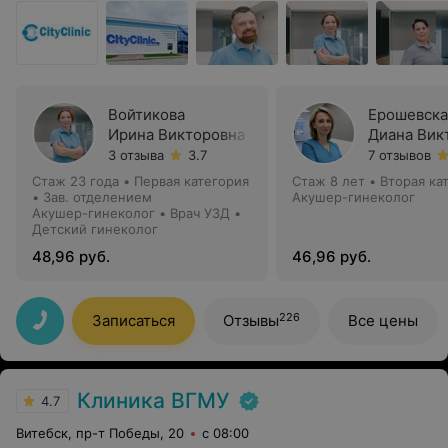
Войтикова
Ерошевска
Ирина Викторовна
Диана Вик
3 отзыва
3.7
7 отзывов
Стаж 23 года
•
Первая категория
Стаж 8 лет
•
Вторая ка
•
Зав. отделением
Акушер-гинеколог
Акушер-гинеколог • Врач УЗД •
Детский гинеколог
48,96 руб.
46,96 руб.
226
Записаться
Отзывы
Все цены
Клиника ВГМУ
4.7
Витебск, пр-т Победы, 20
с 08:00