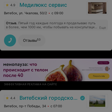
Медилюкс сервис
4.9
Витебск, ул. Чкалова, 50/2
с 09:00
Отзыв
.
Пятый год каждые полгода я проделываю путь
в более, чем 1000 км, чтобы побывать на консультации
Еще
у Ирины Александровны. Хоть гинекологов, казалось
бы, вокруг много, но Ирина Александровна абсолютно
уникальна. Здесь уже есть один мой отзыв,
53
Отзывы
написанный в 2021. Эффективность лечения
подтверждается на каждом приеме. Мое мнение
таково - в Витебске у Ирины Александровны
конкурентов нет. Есть такая поговорка: постоянство -
признак качества. В данном случае постоянство мое
как пациента может служить признаком того,
насколько хорош доктор. Огромная признательность,
благодарность.
ЭФФЕКТИВНАЯ РЕКЛАМА НА САЙТЕ
Витебский городской клинический роддом № 2
4.4
Витебск, пр-т Победы, 34
с 07:00