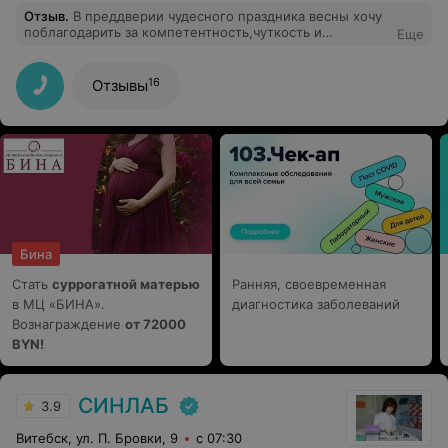
Отзыв
.
В преддверии чудесного праздника весны хочу
поблагодарить за компетентность,чуткость и
Еще
внимание, и поздравить весь коллектив
гинекологического отделения,во главе с Т.Н.с 8Марта!
Пусть ваши сердца всегда будут наполнены любовью и
16
Отзывы
нежностью,а в душе царит гармония и вдохновение!
Бина
Стать
суррогатной матерью
Ранняя, своевременная
в МЦ «БИНА».
диагностика заболеваний
Вознаграждение
от 72000
BYN!
СИНЛАБ
3.9
Витебск, ул. П. Бровки, 9
с 07:30