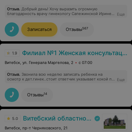
Отзыв
.
Добрый день! Хочу выразить огромную
благодарность врачу гинекологу Сапежинской Ирине
Еще
Михайловне. Замечательный врач,
высококвалифицированный специалист, профессионал
своего дела, очень внимательна. Спасибо за Вашу
567
Записаться
Отзывы
внимательность, чуткость и профессионализм.
Здоровья вам.
Филиал №1 Женская консультация №1 УЗ «Витебский областной клинический родильный дом»
1.9
Витебск, ул. Генерала Маргелова, 2
с 07:00
Отзыв
.
Звонила всю неделю записать ребенка на
осмотр к дет.гинек..стоит ответчик указывает кокой по
Еще
счёту ваш звонок,ждала 20 минут,не кто так и не
ответил,звонила на два номера регистр..,не
дозвониться.В итоге по ехали в консуль..приема нет,
14
Отзывы
без талонов брать вообще не хотят.
Витебский областной клинический родильный дом
5.0
Витебск, пр-т Черняховского, 21