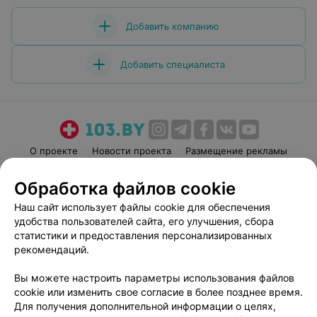
Добавить компанию
Добавить специалиста
О проекте
Новости проекта
Размещение рекламы
Медицинский маркетинг
Публичный договор
Обработка файлов cookie
Пользовательское соглашение
Способы оплаты
Наш сайт использует файлы cookie для обеспечения
Вакансии
Партнеры
удобства пользователей сайта, его улучшения, сбора
Написать руководителю 103.by
статистики и предоставления персонализированных
рекомендаций.
Написать в поддержку
Персональные настройки cookie
Вы можете настроить параметры использования файлов
Обработка персональных данных
cookie или изменить свое согласие в более позднее время.
Для получения дополнительной информации о целях,