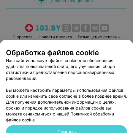
Добавить специалиста
О проекте
Новости проекта
Размещение рекламы
Медицинский маркетинг
Публичный договор
Обработка файлов cookie
Пользовательское соглашение
Способы оплаты
Наш сайт использует файлы cookie для обеспечения
Вакансии
Партнеры
удобства пользователей сайта, его улучшения, сбора
Написать руководителю 103.by
статистики и предоставления персонализированных
рекомендаций.
Написать в поддержку
Персональные настройки cookie
Вы можете настроить параметры использования файлов
Обработка персональных данных
cookie или изменить свое согласие в более позднее время.
Для получения дополнительной информации о целях,
сроках и порядке использования файлов cookie вы
можете ознакомиться с нашей
Политикой обработки
файлов cookie
Принять