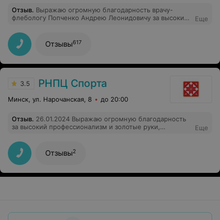
Отзыв
.
Выражаю огромную благодарность врачу-
флебологу Попченко Андрею Леонидовичу за высокий
Еще
профессионализм, бережное и внимательное
отношение к своим пациентам. Делала операцию
ЭВЛК+склеротерапию. Все прошло успешно. Врач
617
Отзывы
вежливый, тактичный, с огромным опытом.
Однозначно рекомендую!
РНПЦ Спорта
3.5
Минск, ул. Нарочанская, 8
до 20:00
Отзыв
.
26.01.2024 Выражаю огромную благодарность
за высокий профессионализм и золотые руки,
Еще
профессионал в своем деле. Медицинской сестре А.М
2
Отзывы