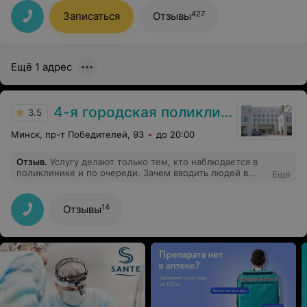
внимательными. У доктора отлично получилось
донести до меня ответы на мои вопросы, я морально
427
Записаться
Отзывы
успокоилась благодаря консультации с Еленой В. и
"навела порядок" в голове. Спасибо доктору!
Ещё 1 адрес
4-я городская поликлиника
3.5
Минск, пр-т Победителей, 93
до 20:00
Отзыв
.
Услугу делают только тем, кто наблюдается в
поликлинике и по очереди. Зачем вводить людей в
Еще
заблуждение, и указывать на сторонних ресурсах,
будто за эту цену любой желающий может сделать
такую процедуру?
14
Отзывы