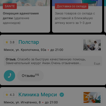
SANTE
Доставка со склада
Операция аденотомия
Заказ товаров со склада с
детям
(удаление
доставкой в ближайшую
аденоидов)
аптеку всего за 1–3 дня
Полстар
3.8
Минск, ул. Кропоткина, 93а
до 21:00
Отзыв
.
Спасибо за быструю качественную помощь,
Замечательный хирург Аман.Очень отзывчивая
Еще
администратор Ольга спасибо!!!
115
Отзывы
Клиника Мерси
4.3
Минск, ул. Игнатенко, 8
до 21:00