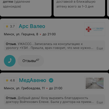
детям
себя максимально уверенно и безопасно. К
(удаление
доставкой в ближайшую
сожалению, не знаю его имени. Огромное спасибо
аденоидов)
аптеку всего за 1–3 дня
Станиславу Владимировичу за его профессионали
Арс Валео
3.7
Минск, ул. Герцена, 8
до 21:00
Отзыв
.
УЖАССС...Записалась на консультацию к
урологу +УЗИ . Пришла, врач говорит, что мне нужно
Еще
сделать УЗИ, но он сейчас не может(т. к. Много
пациентов). И стоит это 45р. Т. Е. я пришла на УЗИ,
мне сказали, что необходимо его сделать, но не
47
Отзывы
сделали и за это заплатить нужно 45р. Ах да, нужно
прийти на УЗИ и повторную консультация и за это ещё
раз ЗАПЛАТИТЬ. Не ходите в данное учреждение,
пожалейте время и деньги(при этом помощи 0)!!!!!
МедАвеню
4.6
Минск, ул. Грибоедова, 11
до 21:00
Отзыв
.
Добрый день! Хочу выразить благодарность
доктору Войтехович Елене. Была у доктора на приеме,
Еще
сам прием и осмотр были очень комфортными и