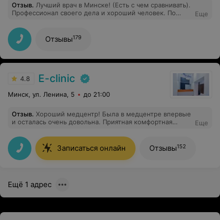
Отзыв
.
Лучший врач в Минске! (Есть с чем сравнивать).
Профессионал своего дела и хороший человек. По
Еще
вопросам кожных образований теперь я только к
нему.
179
Отзывы
E-clinic
4.8
Минск, ул. Ленина, 5
до 21:00
Отзыв
.
Хороший медцентр! Была в медцентре впервые
и осталась очень довольна. Приятная комфортная
Еще
атмосфера. Врач Черненко Н.И. сделала УЗИ, ответила
на все мои вопросы, разъяснила и дала рекомендации.
Огромное спасибо.
152
Записаться онлайн
Отзывы
Ещё 1 адрес