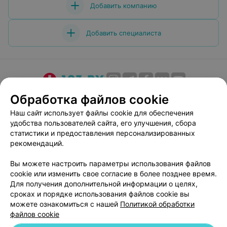
Добавить компанию
Добавить специалиста
О проекте
Новости проекта
Размещение рекламы
Обработка файлов cookie
Медицинский маркетинг
Публичный договор
Наш сайт использует файлы cookie для обеспечения
удобства пользователей сайта, его улучшения, сбора
Пользовательское соглашение
Способы оплаты
статистики и предоставления персонализированных
Вакансии
Партнеры
рекомендаций.
Написать руководителю 103.by
Вы можете настроить параметры использования файлов
Написать в поддержку
cookie или изменить свое согласие в более позднее время.
Персональные настройки cookie
Для получения дополнительной информации о целях,
сроках и порядке использования файлов cookie вы
Обработка персональных данных
можете ознакомиться с нашей
Политикой обработки
файлов cookie