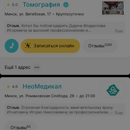
Томография
5.0
Минск, ул. Витебская, 17
Круглосуточно
Отзыв
.
Хотел бы поблагодарить Дудича Владислава
Игоревича за высокий профессионализм и
Еще
внимательность! Внимательно изучил мою проблему и
предложил решение, избавив меня от боли. Очень
рекомендую этого специалиста!
1260
Записаться онлайн
Отзывы
Ещё 1 адрес
НеоМедикал
4.6
Минск, ул. Романовская Слобода, 26
до 21:00
Отзыв
.
Огромная благодарность замечательному врачу
Игнатовичу Игорю Николаевичу за профессионализм и
Еще
доброе отношение! Операция по удалению варикоза
прошла отлично, послеоперационный период был
легким! Хочется отметить внимательность и заботу
55
Отзывы