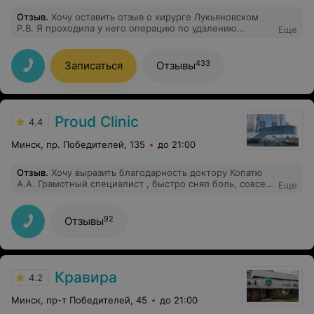
Отзыв
.
Хочу оставить отзыв о хирурге Лукьяновском
Р.В. Я проходила у него операцию по удалению
Еще
фибромиомы молочной железы. Выражаю глубокую
благодарность за его профессионализм, аккуратность
и внимательное отношение. Доктор подробно
433
Записаться
Отзывы
рассказал о ходе операции и периоде восстановления,
ответил на все вопросы. Сама операция прошла
хорошо, реабилитация идет по плану. Очень рада, что
попала именно к этому специалисту. Спасибо!
Proud Clinic
4.4
Минск, пр. Победителей, 135
до 21:00
Отзыв
.
Хочу выразить благодарность доктору Копатю
А.А. Грамотный специалист , быстро снял боль, совсем
Еще
не больно делает блокады. счастлива, что была на
приеме в этом центре. Рекомендую всем, кто
испытывает боль в спине и в суставах. Помогут точно .
92
Отзывы
Большое спасибо.
Кравира
4.2
Минск, пр-т Победителей, 45
до 21:00