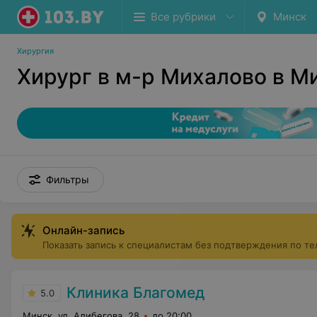
Все рубрики
Минск
Хирургия
Хирург в м-р Михалово в М
Фильтры
Онлайн-запись
Показать запись к специалистам без подтверждения по т
Клиника Благомед
5.0
Минск, ул. Алибегова, 28
до 20:00