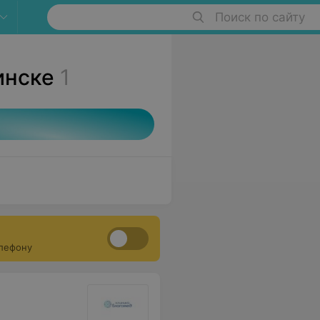
Поиск по сайту
инске
1
елефону