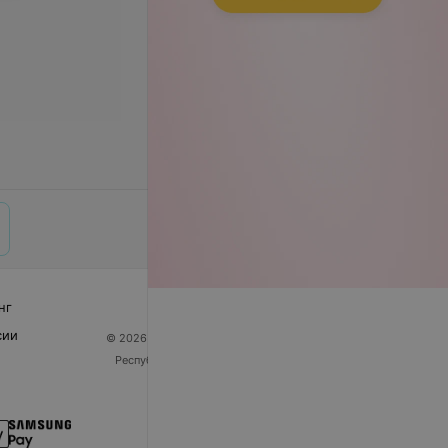
нг
сии
© 2026 ООО «Артокс Лаб», УНП 191700409
| 220012,
Республика Беларусь, г. Минск, улица Толбухина, 2,
пом. 16 | help@103.by
Служба поддержки
+375 291212755