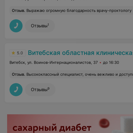
Отзыв
.
Выражаю огромную благодарность врачу-проктологу Смирнову Василию Карповичу за избавление меня от деликатной проблемы. Спасибо за высокий профессионализм, понимание, внимательное отношение, аккуратность при осмотрах, адекватное обезболивание. Я очень довольна результато
1
Отзывы
Витебская областная клиническа
5.0
Витебск, ул. Воинов-Интернационалистов, 37
до 16:30
Отзыв
.
Высококлассный специалист, очень вежливо и доступно объяснил суть проблемы. 
9
Отзывы