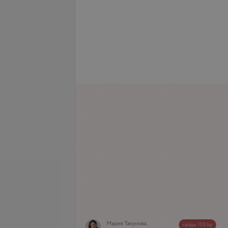
Герман
Козлова
Дмитрий Сергеевич
Валентина Вячеславовн
Нет отзывов
Нет отзывов
т
•
Вторая категория
Стаж 8 лет
•
Первая категория
Хирург • Флеболог
б.
от 70 руб.