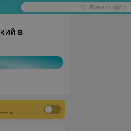
Поиск по сайту
кий в
елефону