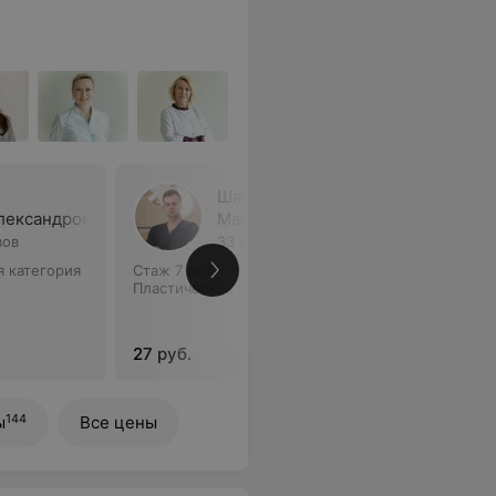
Шабанов
лександрович
Максим Геннадьевич
вов
33 отзыва
5
 категория
Стаж 7 лет
•
Первая категория
Стаж 7 ле
Пластический хирург • Хирург
Хирург
27 руб.
36,43 ру
144
ы
Все цены