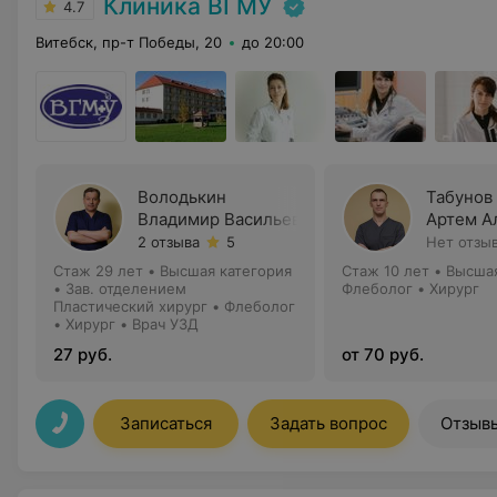
Клиника ВГМУ
4.7
Витебск, пр-т Победы, 20
до 20:00
Володькин
Табунов
Владимир Васильевич
Артем А
2 отзыва
5
Нет отзы
Стаж 29 лет
•
Высшая категория
Стаж 10 лет
•
Высшая
•
Зав. отделением
Флеболог • Хирург
Пластический хирург • Флеболог
• Хирург • Врач УЗД
27 руб.
от 70 руб.
Записаться
Задать вопрос
Отзыв