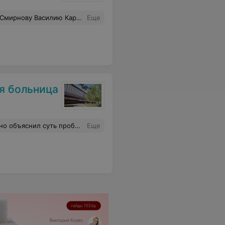
м операции. Желаю Василию Карповичу крепкого здоровья, счастья и всех земных благ! Клинике- успехов и процветания!
Еще
я больница
Спасибо вам большое за ваш труд.
Еще