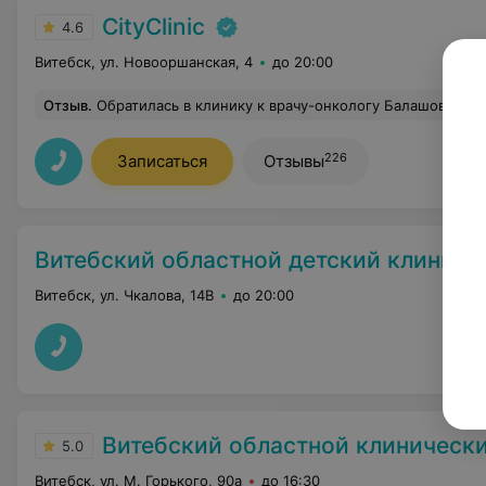
CityClinic
4.6
Витебск, ул. Новооршанская, 4
до 20:00
Отзыв
.
Обратилась в клинику к врачу-онкологу Балашову Руслану Олеговичу. Доктор очень внимательный, тактичный, профессионал своего дела.Ответил мне на все вопросы, провел удаление кератом быстро и совершенно безболезненно. Очень довольна обслуживанием в клинике. Спасибо огромное за чуткость, внимательность и 
226
Записаться
Отзывы
Витебский областной детский клиниче
Витебск, ул. Чкалова, 14В
до 20:00
Витебский областной клинический специализиро
5.0
Витебск, ул. М. Горького, 90а
до 16:30