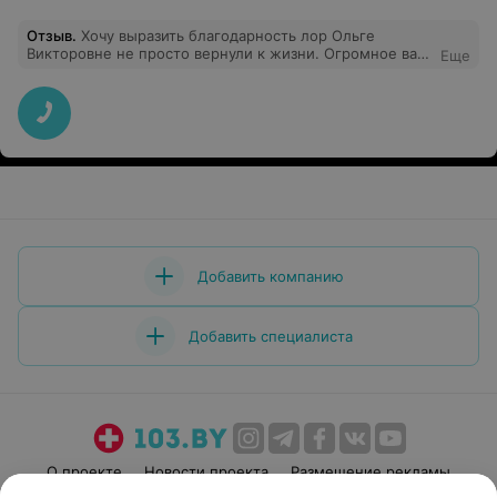
Отзыв
.
Хочу выразить благодарность лор Ольге
Викторовне не просто вернули к жизни. Огромное вам
Еще
спасибо от всего сердце говорю, замечательному
врачу, искренне благодарен за ваше профессионализм
доброту сердце и большое мастерство. От всего
сердца желаю вам оставаться уважаемой человеком
лучшим врачом и замечательным человеком, счастья,
вы действительно врач от бога.
Добавить компанию
Добавить специалиста
О проекте
Новости проекта
Размещение рекламы