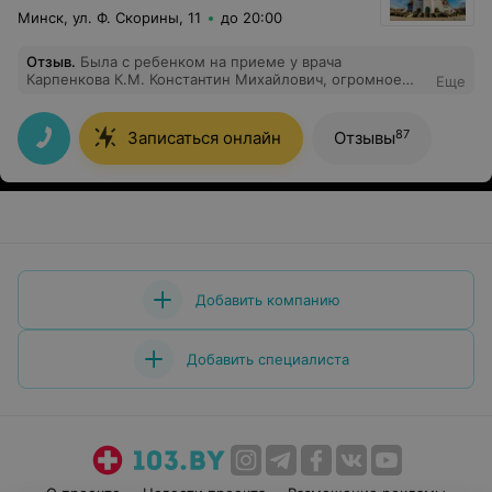
Минск, ул. Ф. Скорины, 11
до 20:00
Отзыв
.
Была с ребенком на приеме у врача
Карпенкова К.М. Константин Михайлович, огромное
Еще
Вам спасибо за профессионализм и очень
внимательное отношение к пациентам) А также за
подробное разъяснение диагноза и рекомендаций по
87
Записаться онлайн
Отзывы
дальнейшему лечению)
Добавить компанию
Добавить специалиста