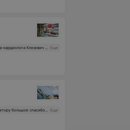
 адрес врача-эндокринолога Светланы Александровны , у которой я была на приёме 7 апреля 2026 года. Спасибо вам огромное, дорогие Доктора, за ваш нелёгкий труд, за ваше участие, внимание, заботу и чуткость. Низкий вам поклон!!!
Еще
пояснил, разжевал, назначил исследования. Денис Васильевич спасибо вам! Успехов, здоровья и благодарных пациентов!
Еще