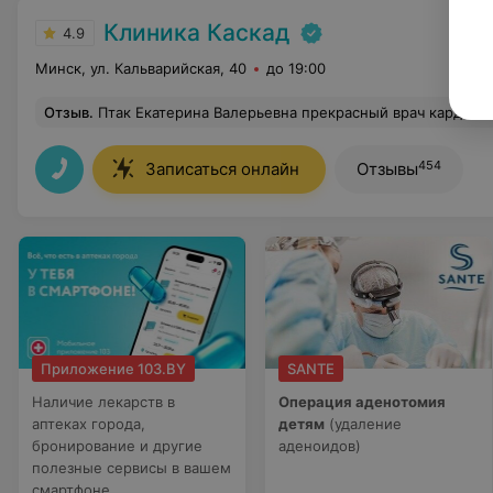
Клиника Каскад
4.9
Минск, ул. Кальварийская, 40
до 19:00
Отзыв
.
Птак Екатерина Валерьевна прекрасный врач кардиолог. Была у нее на приеме 23.05 2025. Внимательно выслушала , изучила все мои документ
454
Записаться онлайн
Отзывы
Приложение 103.BY
SANTE
Наличие лекарств в
Операция аденотомия
аптеках города,
детям
(удаление
бронирование и другие
аденоидов)
полезные сервисы в вашем
смартфоне