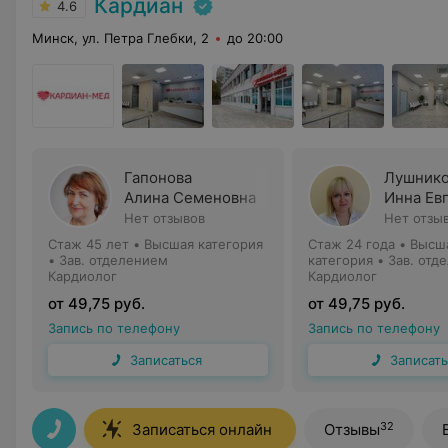
Кардиан
4.6
Минск, ул. Петра Глебки, 2
до 20:00
Гапонова
Лушнико
Алина Семеновна
Инна Ев
Нет отзывов
Нет отзы
Стаж 45 лет
•
Высшая категория
Стаж 24 года
•
Высш
•
Зав. отделением
категория
•
Зав. отд
Кардиолог
Кардиолог
от 49,75 руб.
от 49,75 руб.
Запись по телефону
Запись по телефону
Записаться
Записать
32
Записаться онлайн
Отзывы