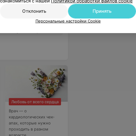
ознакомиться с нашей
Политикой обработки файлов cookie
Отклонить
Принять
Персональные настройки Cookie
ы. Все подробно ,просто и ясно объяснила .Рекомендую всем.
Еще
Любовь от всего сердца
Врач — о
кардиологических чек-
апах, которые нужно
проходить в разном
возрасте