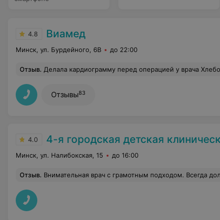
Виамед
4.8
Минск, ул. Бурдейного, 6В
до 22:00
Отзыв
.
Делала кардиограмму перед операцией у врача Хлебосоловой. Реком
83
Отзывы
4-я городская детская клиническая п
4.0
Минск, ул. Налибокская, 15
до 16:00
Отзыв
.
Внимательная врач с грамотным подходом. Всегда долечивает ребенка и не отправляет в сад с остаточным кашлем и зелеными соплями,Ольга Геннадьевна самая лучшая педиатр в 4 детской поликлинике.Медсестра Ек