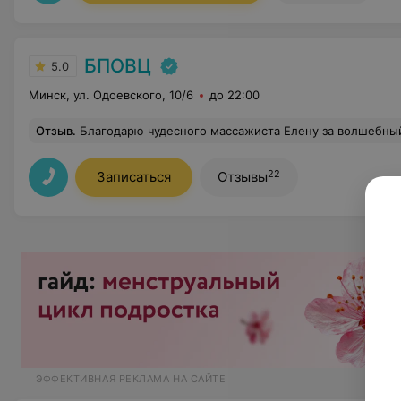
БПОВЦ
5.0
Минск, ул. Одоевского, 10/6
до 22:00
Отзыв
.
Благодарю чудесного массажиста Елену за волшебный курс буккального массажа. Пришла по рекомендации невролога, ДВЧС. Результат ошеломляющий для меня: прошла ассимметрия лица, помолодела лет на 10, в общем, я очень довольна! И очень приятно, что в работе используется качественная белорусская косметика. Продолжаю ходить для поддержания результата. Н
22
Записаться
Отзывы
ЭФФЕКТИВНАЯ РЕКЛАМА НА САЙТЕ