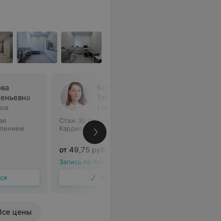
ва
Белоус
геньевна
Татьяна Мироновна
вов
1 отзыв
5
ая
Стаж 30 лет
•
Высшая категория
Стаж 10 л
елением
Кардиолог
Кардиоло
от 49,75 руб.
от 42,75 
Запись по телефону
Запись по
ся
Записаться
Все цены