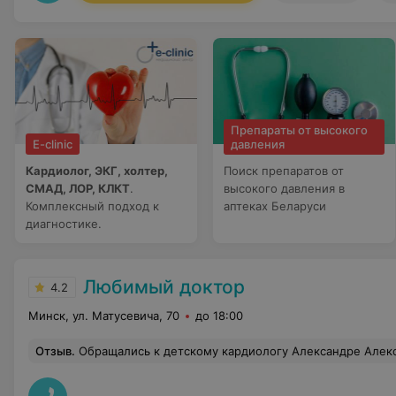
Препараты от высокого
E-clinic
давления
Кардиолог, ЭКГ, холтер,
Поиск препаратов от
СМАД, ЛОР, КЛКТ
.
высокого давления в
Комплексный подход к
аптеках Беларуси
диагностике.
Любимый доктор
4.2
Минск, ул. Матусевича, 70
до 18:00
Отзыв
.
Обращались к детскому кардиологу Александре Александровне с сыном-подростком. Жаловался на боли в груди и учащенное сердцебиение. Врач провела очень подробный опрос (расспросила и про нагрузки, и про режим сна, и про питание), не стала гонять по куче ненужных платных анализов. На приеме подробно расшифровала результаты УЗИ и прочих обследований, показала на снимках, что именно увидела, объяснила причину. Александра Александровна умеет разговаривать с подростками: спокойно, уважительно. Сын остался доволен. Прописала поддерживающую терапию и дала рекомендации для дальнейшего наблюдения и обследования, рекомендации по режиму тренировок. Мне, в свою очеред