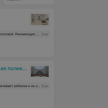
ендую врач со знанием дела.
Еще
оликлиника
атерина Михайловна которая работает в тандеме с Ольгой Геннадьевной тоже очень чудесная.
Еще