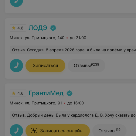
ЛОДЭ
4.8
Минск, ул. Притыцкого, 140
до 21:00
Отзыв
.
Сегодня, 8 апреля 2026 года, я была на приёме у врача-кардиолога Клезович Ольги Александровны. Это не первый мой визит и, конечно, не последний: у этого доктора я буду наблюдаться постоянно. Ольга Александровна—это не только высочайший профессионализм! Это Человек с чутким сердцем, именно такими должны быть врачи! Умная, добрая, внимательная, желающая вникнуть в проблему пациента, дать хорошие советы и назначить правильное лечение, которое помогает пациенту, улучшает качество жизни. Такие же слова хочется сказать и в
9239
Записаться
Отзывы
ГрантиМед
4.6
Минск, ул. Притыцкого, 91
до 16:00
Отзыв
.
Добрый день. Была у кардиолога Д. В. Хочу сказать доктору большое спасибо за его подход и внимательность. Честное слово, я первый раз вижу, чтобы врач так детально изучал историю болезни, так вникал во все имеющиеся исследования (а их было не мало). По итогу все 
119
Записаться онлайн
Отзывы