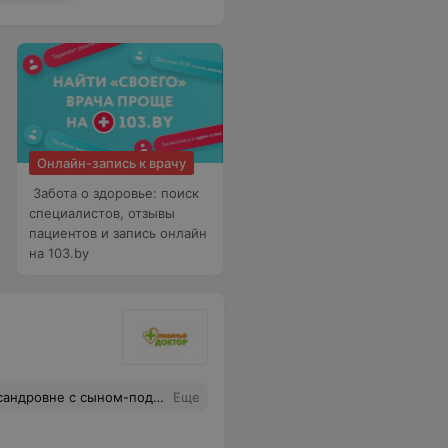
Онлайн-запись к врачу
Забота о здоровье: поиск
специалистов, отзывы
пациентов и запись онлайн
на 103.by
ь, как родителю, подробно разъяснила все интересующие вопросы. Уже несколько лет занимаемся обследованием ребенка, но только после этой консультации я наконец-то получила четкую картину и понимание, что происходит с сердцем сына. Очень внимательный, грамотный специалист, рекомендую!
Еще