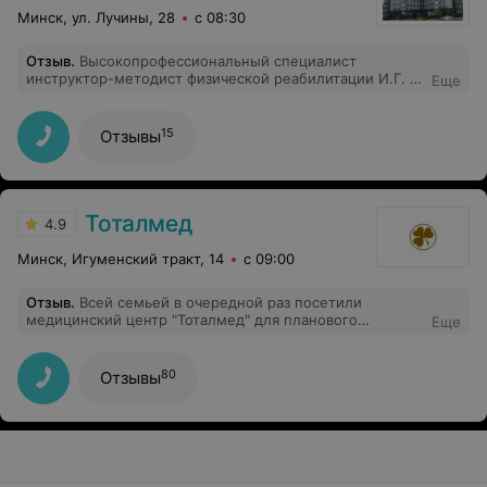
Минск, ул. Лучины, 28
с 08:30
Отзыв
.
Высокопрофессиональный специалист
инструктор-методист физической реабилитации И.Г. с
Еще
большим вниманием и терпением относится к
пациентам, помогает им скорее пройти путь к
выздоровлению, придаёт уверенность в скорейшем
15
Отзывы
исцелении. С благодарностью Римма и мама.
Тоталмед
4.9
Минск, Игуменский тракт, 14
с 09:00
Отзыв
.
Всей семьей в очередной раз посетили
медицинский центр "Тоталмед" для планового
Еще
обследования, которые проходим уже много лет
именно в центре "Тоталмед". Не могу не отметить
профессионализм и чуткость врачей: кардиолога
80
Отзывы
Пилипчук Дианы Викторовны, эндокринолога Карпенко
Марины Васильевны, гинекологов Соболь Инны
Игоревны и Степаненко Людмилы Викторовны,
специалиста УЗИ Порахонько Ирины Викторовны.
Консультации прошли на высоком профессиональном
уровне и оборудовании. Так же хочется отметить