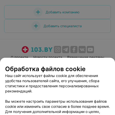
чистоту и уют в центре, удобную парковку и
приветливость всего персонала! От всей нашей семьи
желаем центру процветания, благодарных пациентов и
Добавить компанию
всего самого лучшего!
Добавить специалиста
О проекте
Новости проекта
Размещение рекламы
Медицинский маркетинг
Публичный договор
Обработка файлов cookie
Пользовательское соглашение
Способы оплаты
Наш сайт использует файлы cookie для обеспечения
Вакансии
Партнеры
удобства пользователей сайта, его улучшения, сбора
статистики и предоставления персонализированных
Написать руководителю 103.by
рекомендаций.
Написать в поддержку
Персональные настройки cookie
Вы можете настроить параметры использования файлов
cookie или изменить свое согласие в более позднее время.
Обработка персональных данных
Для получения дополнительной информации о целях,