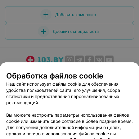
Добавить компанию
Добавить специалиста
О проекте
Новости проекта
Размещение рекламы
Обработка файлов cookie
Медицинский маркетинг
Публичный договор
Наш сайт использует файлы cookie для обеспечения
Пользовательское соглашение
Способы оплаты
удобства пользователей сайта, его улучшения, сбора
Вакансии
Партнеры
статистики и предоставления персонализированных
рекомендаций.
Написать руководителю 103.by
Написать в поддержку
Вы можете настроить параметры использования файлов
cookie или изменить свое согласие в более позднее время.
Персональные настройки cookie
Для получения дополнительной информации о целях,
Обработка персональных данных
сроках и порядке использования файлов cookie вы