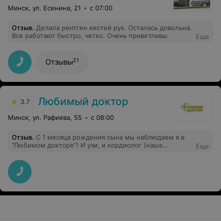
Минск, ул. Есенина, 21
с 07:00
Отзыв
.
Делала рентген кистей рук. Осталась довольна.
Все работают быстро, четко. Очень приветливы.
Еще
21
Отзывы
Любимый доктор
3.7
Минск, ул. Рафиева, 55
с 08:00
Отзыв
.
С 1 месяца рождения сына мы наблюдаем я в
"Любимом докторе"! И узи, и кордиолог (наша
Еще
любимая доктор), и невролог, и хирург, и все прививки
и наша несравненная педиатр Батракова-всех советую
от души! Девочки-администраторы всегда на связи, и в
соц сетях, всегда подберут удобное время, всегда
подскажут, сориентирубт=) Никогда не возникало
никаких вопросов!!!