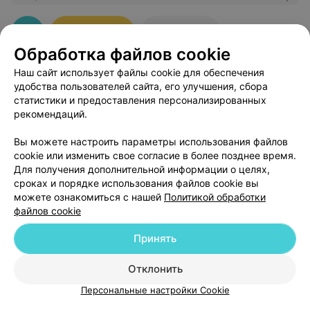
профессионализм и тактичность. Процедура биопсии
прошла максимально комфортно. Выше читала в
отзывах про старую закалку специалиста. Да, она есть,
427
Записаться
Отзывы
но в самом хорошем смысле! Ответственность,
Обработка файлов cookie
спокойствие, благородство, глубокие знания и опыт!
Доверие врачу на 100%
Наш сайт использует файлы cookie для обеспечения
удобства пользователей сайта, его улучшения, сбора
статистики и предоставления персонализированных
рекомендаций.
Добавить компанию
Вы можете настроить параметры использования файлов
cookie или изменить свое согласие в более позднее время.
Для получения дополнительной информации о целях,
Добавить специалиста
сроках и порядке использования файлов cookie вы
можете ознакомиться с нашей
Политикой обработки
файлов cookie
Принять
О проекте
Новости проекта
Размещение рекламы
Отклонить
Медицинский маркетинг
Публичный договор
Персональные настройки Cookie
Пользовательское соглашение
Способы оплаты