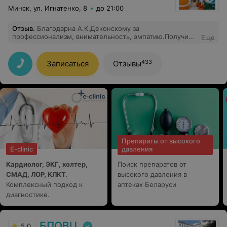
Минск, ул. Игнатенко, 8
до 21:00
Отзыв
.
Благодарна А.К.Деконскому за
профессионализм, внимательность, эмпатию.Получила
Еще
исчерпывающие ответы на все вопросы.
433
Записаться
Отзывы
Препараты от высокого
E-clinic
давления
Кардиолог, ЭКГ, холтер,
Поиск препаратов от
СМАД, ЛОР, КЛКТ
.
высокого давления в
Комплексный подход к
аптеках Беларуси
диагностике.
БПОВЦ
5.0