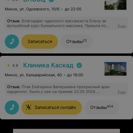
Минск, ул. Одоевского, 10/6
до 22:00
Отзыв
.
Благодарю чудесного массажиста Елену за
волшебный курс буккального массажа. Пришла по
Еще
рекомендации невролога, ДВЧС. Результат
ошеломляющий для меня: прошла ассимметрия лица,
помолодела лет на 10, в общем, я очень довольна! И
22
Записаться
Отзывы
очень приятно, что в работе используется
качественная белорусская косметика. Продолжаю
ходить для поддержания результата. На ресепшене
всегда приветливые и внимательные администраторы-
это тоже очень важно! Благодарю администрацию за
Клиника Каскад
4.9
грамотную организацию работы центра!
Минск, ул. Кальварийская, 40
до 19:00
Отзыв
.
Птак Екатерина Валерьевна прекрасный врач
кардиолог. Была у нее на приеме 23.05 2025.
Еще
Внимательно выслушала , изучила все мои документы.
Все подробно ,просто и ясно объяснила .Рекомендую
всем.
454
Записаться онлайн
Отзывы