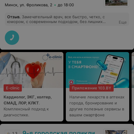
Минск, ул. Фроликова, 2
до 18:00
Отзыв
.
Замечательный врач, все быстро, четко, с
юмором, с современным подходом, без лишних
Еще
назначений и действий. Уровень работы, как в частном
центре. Очень рекомендую данного врача.
E-clinic
Приложение 103.BY
Кардиолог, ЭКГ, холтер,
Наличие лекарств в аптеках
СМАД, ЛОР, КЛКТ
.
города, бронирование и
Комплексный подход к
другие полезные сервисы в
диагностике.
вашем смартфоне
9-я городская поликлиника
1.3