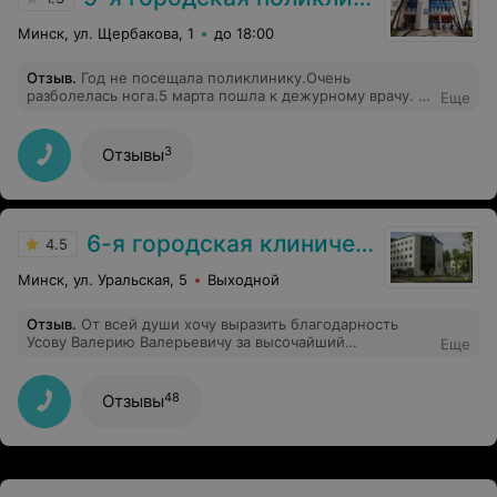
Минск, ул. Щербакова, 1
до 18:00
Отзыв
.
Год не посещала поликлинику.Очень
разболелась нога.5 марта пошла к дежурному врачу. В
Еще
поликлинике тихо народу нет, обрадовалась. Первое,
что услышала от врача, почему пришли сегодня,надо
приходить в рабочие дни.Вот такое отнашение к
3
Отзывы
пациентам.
6-я городская клиническая больница
4.5
Минск, ул. Уральская, 5
Выходной
Отзыв
.
От всей души хочу выразить благодарность
Усову Валерию Валерьевичу за высочайший
Еще
профессионализм в проведенной мне операции
(23.03.2026), за внимательное отношение в период
лечения, большую самоотдачу своему делу и
48
Отзывы
человечность. Валерий Валерьевич, благодаря вашим
золотым рукам и доброму сердцу у меня сейчас
началась совсем другая жизнь - без боли в суставе.
Мне больше не нужно пить горстями обезболивающие
препараты, чтобы встать с кровати и хоть как-то