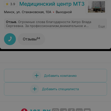
приглушить боль при хождении. Сейчас каждое утро я
подымаюсь и провожу свой день совсем с другими
чувствами и настроением. Как же я благодарна Вам за
это, Вы подарили мне новую качественную без боли
жизнь. Здоровья вам и долгих лет жизни,
благополучия и дальнейших успехов в Вашем
нелёгком труде дарить радость и исцеление таким как
я, очень нуждающимся в вашей профессиональной
помощи!
ЭФФЕКТИВНАЯ РЕКЛАМА НА САЙТЕ
Медицинский центр МТЗ
3.9
Минск, ул. Стахановская, 10А
Выходной
Отзыв
.
Огромные слова благодарности Хитро Влада
Сергеевна. За профессионализм,внимательное и
Еще