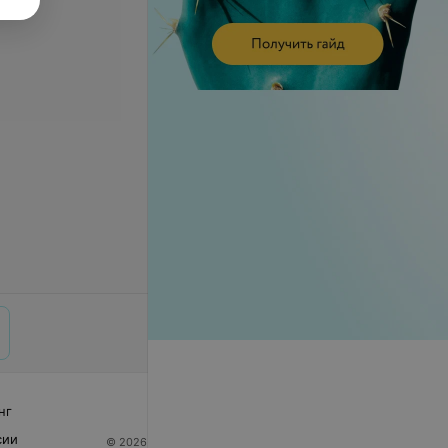
нг
сии
© 2026 ООО «Артокс Лаб», УНП 191700409
| 220012,