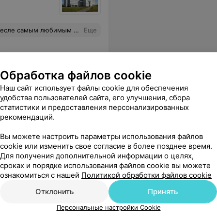
ающим средством. Меня это улыбнуло и тронуло до глубины души! Екатерина просто шикарная!!! Спасибо за комфорт!!!
Еще
Обработка файлов cookie
Наш сайт использует файлы cookie для обеспечения
удобства пользователей сайта, его улучшения, сбора
статистики и предоставления персонализированных
рекомендаций.
, тебя не примут. Лучше Минска как не было , так ничего и не будет. Не тратье время.
Еще
Вы можете настроить параметры использования файлов
cookie или изменить свое согласие в более позднее время.
Для получения дополнительной информации о целях,
сроках и порядке использования файлов cookie вы можете
ознакомиться с нашей
Политикой обработки файлов cookie
Отклонить
Принять
Персональные настройки Cookie