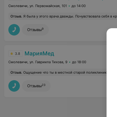
Смолевичи, ул. Первомайская, 101
до 14:00
Отзыв
.
Я была у этого врача дважды. Почувствовала себя в кресле самым любимым пациентом!! Если Вам важен комфорт и спокойное, заботливо отношение - к этому врачу. Мне надо было сделать укол, так врач обезболил десну перед уколом: потерла место укола пальцем с обезболив
9
Отзывы
МарияМед
3.8
Смолевичи, ул. Гавриила Тихова, 9
до 18:00
Отзыв
.
Ощущение что ты в местной старой поликлинике и там поприятнее. Сотрудники ресепшена создают видимость работы. «Завис компьютер» поэтому подождите еще люди перед вами.Зато если ты опоздаешь на 5 минут 
23
Отзывы