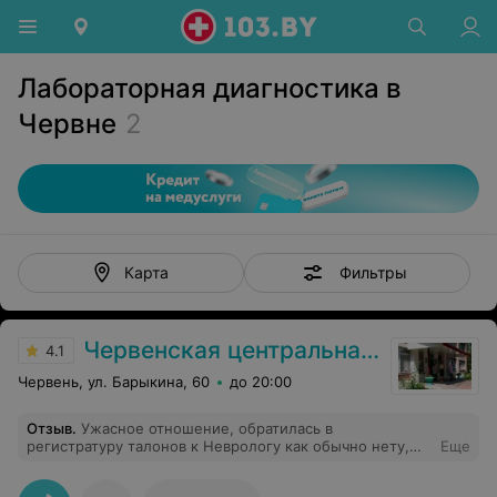
Лабораторная диагностика в
Червне
2
Фильтры
Карта
Червенская центральная районная больница
4.1
Червень, ул. Барыкина, 60
до 20:00
Отзыв
.
Ужасное отношение, обратилась в
регистратуру талонов к Неврологу как обычно нету,
Еще
талона ждать больше недели. У кабинета невролога
нет ни одного человека. По прося о помощи у врача